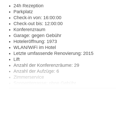
24h Rezeption
Parkplatz
Check-in von: 16:00:00
Check-out bis: 12:00:00
Konferenzraum
Garage: gegen Gebühr
Hoteleröffnung: 1973
WLAN/WiFi im Hotel
Letzte umfassende Renovierung: 2015
Lift
Anzahl der Konferenzräume: 29
Anzahl der Aufzüge: 6
Zimmerservice
Sonnenterrasse: ohne Gebühr
Gesamtanzahl der Stockwerke: 5
Gesamtanzahl der Zimmer: 90
Pools:Outdoor Pool, Sonnenschirme am Pool, Li
Zahlungsarten: American Express, Diners Club, 
Landeskategorie: 4 Sterne