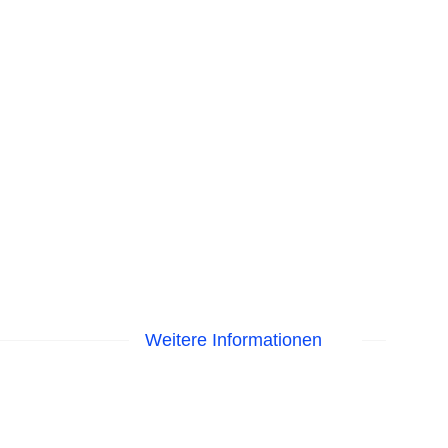
Weitere Informationen
egen am Pool, Handtücher
EC Maestro, Mastercard, Visa