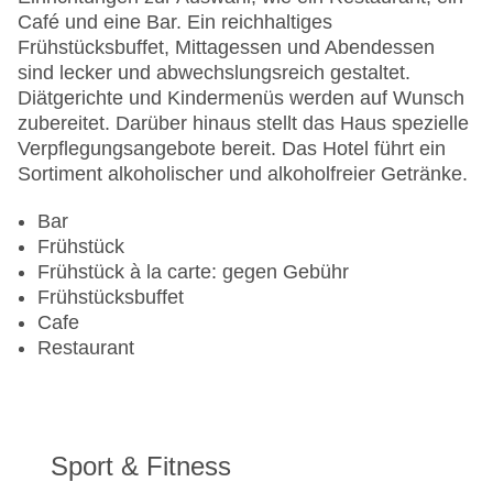
Anzahl der Aufzüge: 1
Café und eine Bar. Ein reichhaltiges
Haustiere: gegen Gebühr
Frühstücksbuffet, Mittagessen und Abendessen
Zimmerservice: gegen Gebühr
sind lecker und abwechslungsreich gestaltet.
Gesamtanzahl der Stockwerke: 4
Diätgerichte und Kindermenüs werden auf Wunsch
Gesamtanzahl der Zimmer: 67
zubereitet. Darüber hinaus stellt das Haus spezielle
Zahlungsarten: American Express, Diners Club,
Verpflegungsangebote bereit. Das Hotel führt ein
EC Maestro, Mastercard, Visa
Sortiment alkoholischer und alkoholfreier Getränke.
Landeskategorie: 4,5 Sterne
Bar
Frühstück
Frühstück à la carte: gegen Gebühr
Frühstücksbuffet
Cafe
Restaurant
Sport & Fitness