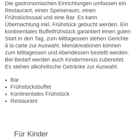
Hotelsafe
Die gastronomischen Einrichtungen umfassen ein
WLAN/WiFi im Hotel
Restaurant, einen Speiseraum, einen
Lift
Frühstückssaal und eine Bar. Es kann
Anzahl der Aufzüge: 1
Übernachtung inkl. Frühstück gebucht werden. Ein
Zimmerservice
kontinentales Buffetfrühstück garantiert einen guten
Sonnenterrasse
Start in den Tag, zum Mittagessen stehen Gerichte
Gesamtanzahl der Stockwerke: 4
à la carte zur Auswahl. Menükreationen können
Gesamtanzahl der Zimmer: 163
zum Mittagessen und Abendessen bestellt werden.
Pools:Kinderbecken, Outdoor Pool,
Bei Bedarf werden auch Kindermenüs zubereitet.
Sonnenschirme am Pool, Liegen am Pool
Es stehen alkoholische Getränke zur Auswahl.
Zahlungsarten: American Express, Mastercard,
Visa
Bar
Landeskategorie: 4 Sterne
Frühstücksbuffet
Kontinentales Frühstück
Restaurant
Für Kinder