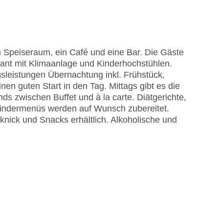
 Speiseraum, ein Café und eine Bar. Die Gäste
rant mit Klimaanlage und Kinderhochstühlen.
sleistungen Übernachtung inkl. Frühstück,
 Sonnenschirme am Pool, Liegen am Pool
inen guten Start in den Tag. Mittags gibt es die
isa
s zwischen Buffet und à la carte. Diätgerichte,
 Kindermenüs werden auf Wunsch zubereitet.
knick und Snacks erhältlich. Alkoholische und