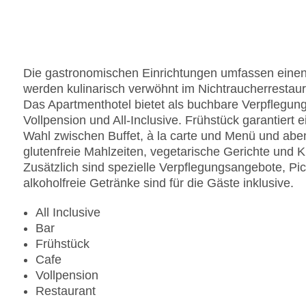
Anzahl der Konferenzräume: 1
Anzahl der Aufzüge: 1
Zimmerservice
Sonnenterrasse
Die gastronomischen Einrichtungen umfassen einen
Gesamtanzahl der Stockwerke: 2
werden kulinarisch verwöhnt im Nichtraucherrestau
Gesamtanzahl der Zimmer: 360
Das Apartmenthotel bietet als buchbare Verpflegung
Pools:Kinderbecken, Indoor Pool, Outdoor Pool,
Vollpension und All-Inclusive. Frühstück garantiert e
Zahlungsarten: American Express, Mastercard, V
Wahl zwischen Buffet, à la carte und Menü und abend
Landeskategorie: 5 Sterne
glutenfreie Mahlzeiten, vegetarische Gerichte und
Zusätzlich sind spezielle Verpflegungsangebote, Pic
alkoholfreie Getränke sind für die Gäste inklusive.
All Inclusive
Bar
Frühstück
Cafe
Vollpension
Restaurant