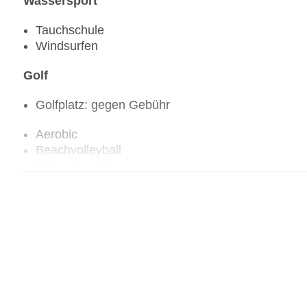
Wassersport
Tauchschule
Windsurfen
Golf
Golfplatz: gegen Gebühr
Aerobic
Beachvolleyball
Fahrradverleih
Fitnessraum
Tretboot
Tennisplatz