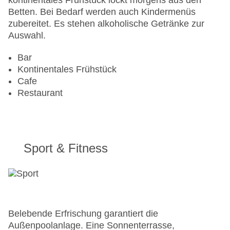
kontinentales Frühstück lockt morgens aus den
Zahlungsarten: Mastercard, Visa
Betten. Bei Bedarf werden auch Kindermenüs
Landeskategorie: 4 Sterne
zubereitet. Es stehen alkoholische Getränke zur
Auswahl.
Bar
Kontinentales Frühstück
Cafe
Restaurant
Sport & Fitness
Belebende Erfrischung garantiert die
Außenpoolanlage. Eine Sonnenterrasse,