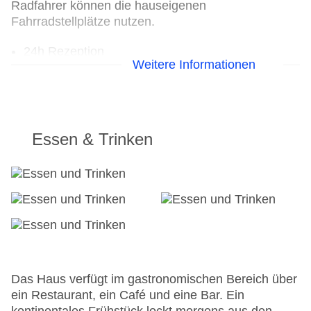
Radfahrer können die hauseigenen
Fahrradstellplätze nutzen.
24h Rezeption
Weitere Informationen
Parkplatz
Check-in von: 14:00:00
Check-out bis: 12:00:00
Konferenzraum
Garage
Essen & Trinken
Hoteleröffnung: 2016
Hotelsafe
WLAN/WiFi im Hotel
Lift
Minimarkt
Anzahl der Aufzüge: 1
Zimmerservice
Sonnenterrasse
Gesamtanzahl der Zimmer: 63
Das Haus verfügt im gastronomischen Bereich über
Pools:Outdoor Pool, Sonnenschirme am Pool,
ein Restaurant, ein Café und eine Bar. Ein
Liegen am Pool