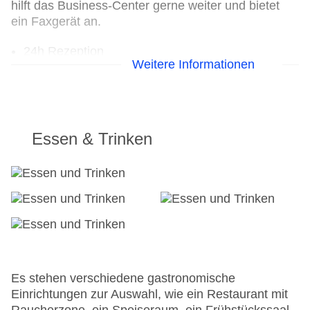
hilft das Business-Center gerne weiter und bietet
ein Faxgerät an.
24h Rezeption
Weitere Informationen
Parkplatz
Check-in von: 18:00:00
Check-out bis: 11:00:00
Konferenzraum
Garten
Essen & Trinken
Hoteleröffnung: 1991
Hotelsafe
WLAN/WiFi im Hotel
Letzte umfassende Renovierung: 2012
Zimmerservice: gegen Gebühr
Sonnenterrasse
Gesamtanzahl der Zimmer: 29
Pools:Indoor Pool, Outdoor Pool, Liegen am Pool
Zahlungsarten: American Express, Diners Club,
Es stehen verschiedene gastronomische
Mastercard, Visa
Einrichtungen zur Auswahl, wie ein Restaurant mit
Landeskategorie: 5 Sterne