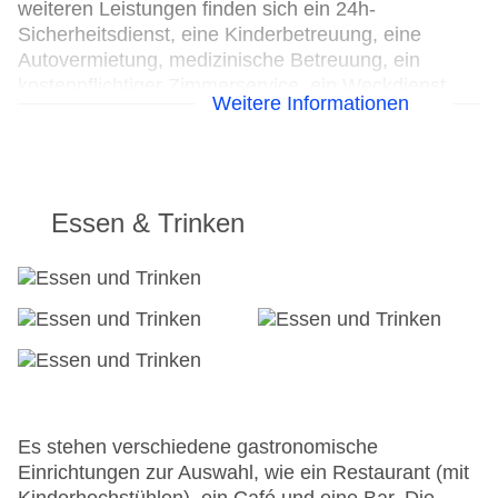
weiteren Leistungen finden sich ein 24h-
Sicherheitsdienst, eine Kinderbetreuung, eine
Autovermietung, medizinische Betreuung, ein
kostenpflichtiger Zimmerservice, ein Weckdienst,
Weitere Informationen
ein Wäscheservice und ein Friseur. Zur Erkundung
der Umgebung bietet ein Fahrradverleih die
notwendige Ausrüstung.
24h Rezeption
Essen & Trinken
Parkplatz
Check-in von: 15:00:00
Check-out bis: 12:00:00
Konferenzraum
Garage
Garten: ohne Gebühr
Hoteleröffnung: 2003
Hotelsafe
WLAN/WiFi im Hotel
Es stehen verschiedene gastronomische
Lift
Einrichtungen zur Auswahl, wie ein Restaurant (mit
Anzahl der Aufzüge: 3