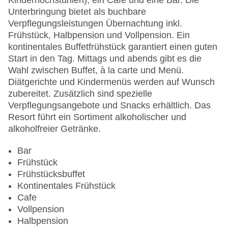
Kinderhochstühlen), ein Café und eine Bar. Die
Zimmerservice: gegen Gebühr
Unterbringung bietet als buchbare
Sonnenterrasse
Verpflegungsleistungen Übernachtung inkl.
Gesamtanzahl der Stockwerke: 4
Frühstück, Halbpension und Vollpension. Ein
Gesamtanzahl der Zimmer: 139
kontinentales Buffetfrühstück garantiert einen guten
Pools:Kinderbecken, Indoor Pool, Outdoor Pool,
Start in den Tag. Mittags und abends gibt es die
Sonnenschirme am Pool, Liegen am Pool
Wahl zwischen Buffet, à la carte und Menü.
Zahlungsarten: American Express, Diners Club,
Diätgerichte und Kindermenüs werden auf Wunsch
Mastercard, Visa
zubereitet. Zusätzlich sind spezielle
Landeskategorie: 4 Sterne
Verpflegungsangebote und Snacks erhältlich. Das
Resort führt ein Sortiment alkoholischer und
alkoholfreier Getränke.
Bar
Frühstück
Frühstücksbuffet
Kontinentales Frühstück
Cafe
Vollpension
Halbpension