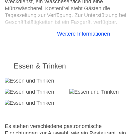
Weckdienst, ein Wäscheservice und eine
Münzwäscherei. Kostenfrei steht Gästen die
Tageszeitung zur Verfügung. Zur Unterstützung bei
Geschäftstätigkeiten ist ein Faxgerät verfügbar.
Weitere Informationen
24h Rezeption
Parkplatz
Check-in von: 14:00:00
Check-out bis: 11:00:00
Konferenzraum
Essen & Trinken
Garage: gegen Gebühr
Hotelsafe
WLAN/WiFi im Hotel
Lift
Anzahl der Konferenzräume: 1
Anzahl der Aufzüge: 1
Zimmerservice
Sonnenterrasse
Gesamtanzahl der Zimmer: 92
Es stehen verschiedene gastronomische
Pools:Kinderbecken, Indoor Pool, Outdoor Pool,
Einrichtungen zur Auswahl, wie ein Restaurant, ein