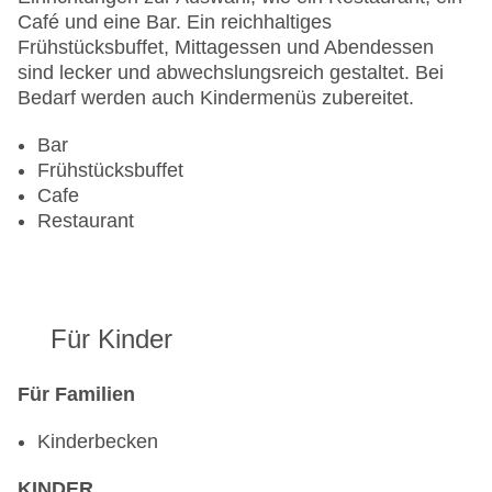
Sonnenschirme am Pool, Liegen am Pool
Café und eine Bar. Ein reichhaltiges
Zahlungsarten: American Express, Mastercard,
Frühstücksbuffet, Mittagessen und Abendessen
Visa
sind lecker und abwechslungsreich gestaltet. Bei
Landeskategorie: 4 Sterne
Bedarf werden auch Kindermenüs zubereitet.
Bar
Frühstücksbuffet
Cafe
Restaurant
Für Kinder
Für Familien
Kinderbecken
KINDER