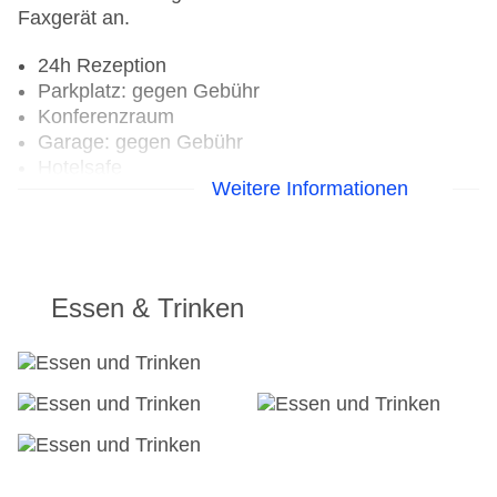
Faxgerät an.
24h Rezeption
Parkplatz: gegen Gebühr
Konferenzraum
Garage: gegen Gebühr
Hotelsafe
Weitere Informationen
WLAN/WiFi im Hotel
Lift
Anzahl der Aufzüge: 1
Haustiere: gegen Gebühr
Haustiere auf Anfrage: gegen Gebühr
Essen & Trinken
Zimmerservice
Gesamtanzahl der Zimmer: 52
Landeskategorie: 5 Sterne