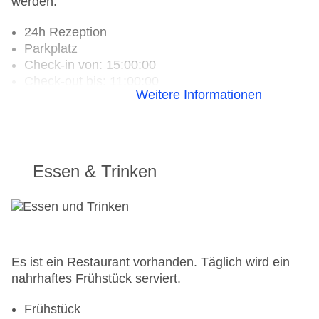
werden.
24h Rezeption
Parkplatz
Check-in von: 15:00:00
Check-out bis: 11:00:00
Weitere Informationen
Konferenzraum
Garage: gegen Gebühr
WLAN/WiFi im Hotel
Lift
Anzahl der Aufzüge: 1
Essen & Trinken
Haustiere
Zimmerservice
Gesamtanzahl der Stockwerke: 2
Gesamtanzahl der Zimmer: 43
Landeskategorie: 2 Sterne
Es ist ein Restaurant vorhanden. Täglich wird ein
nahrhaftes Frühstück serviert.
Frühstück