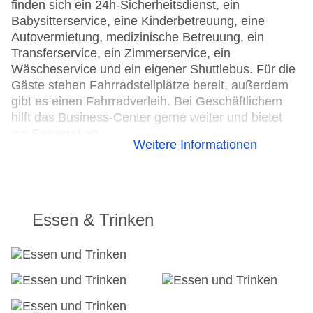
finden sich ein 24h-Sicherheitsdienst, ein
Babysitterservice, eine Kinderbetreuung, eine
Autovermietung, medizinische Betreuung, ein
Transferservice, ein Zimmerservice, ein
Wäscheservice und ein eigener Shuttlebus. Für die
Gäste stehen Fahrradstellplätze bereit, außerdem
gibt es einen Fahrradverleih. Bei Geschäftlichem
hilft das Business-Center gerne weiter und bietet
ein Faxgerät an.
Weitere Informationen
24h Rezeption
Parkplatz: gegen Gebühr
Check-in von: 14:00:00
Check-out bis: 12:00:00
Essen & Trinken
Konferenzraum
Garage
Garten: ohne Gebühr
Hoteleröffnung: 2004
Hotelsafe
WLAN/WiFi im Hotel