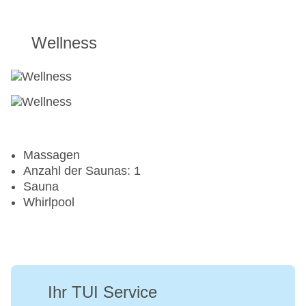
Aerobic
Wellness
Beachvolleyball
Fahrradverleih
Fitnessraum
Massagen
Anzahl der Saunas: 1
Sauna
Whirlpool
Ihr TUI Service