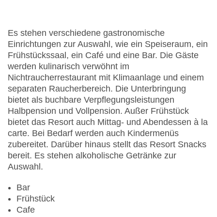
Letzte umfassende Renovierung: 2021
Lift
Minimarkt
Es stehen verschiedene gastronomische
Anzahl der Konferenzräume: 1
Einrichtungen zur Auswahl, wie ein Speiseraum, ein
Anzahl der Aufzüge: 1
Frühstückssaal, ein Café und eine Bar. Die Gäste
Zimmerservice
werden kulinarisch verwöhnt im
Sonnenterrasse
Nichtraucherrestaurant mit Klimaanlage und einem
Gesamtanzahl der Stockwerke: 3
separaten Raucherbereich. Die Unterbringung
Gesamtanzahl der Zimmer: 182
bietet als buchbare Verpflegungsleistungen
Pools:Kinderbecken, Outdoor Pool,
Halbpension und Vollpension. Außer Frühstück
Sonnenschirme am Pool, Liegen am Pool
bietet das Resort auch Mittag- und Abendessen à la
Zahlungsarten: American Express, Mastercard,
carte. Bei Bedarf werden auch Kindermenüs
Visa
zubereitet. Darüber hinaus stellt das Resort Snacks
Landeskategorie: 4 Sterne
bereit. Es stehen alkoholische Getränke zur
Auswahl.
Bar
Frühstück
Cafe