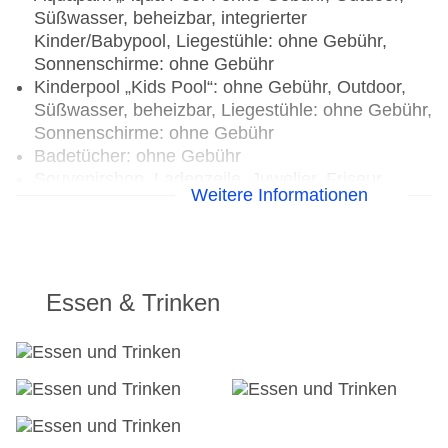
Süßwasser, beheizbar, integrierter
Kinder/Babypool, Liegestühle: ohne Gebühr,
Sonnenschirme: ohne Gebühr
Kinderpool „Kids Pool“: ohne Gebühr, Outdoor,
Süßwasser, beheizbar, Liegestühle: ohne Gebühr,
Sonnenschirme: ohne Gebühr
Badetücher: ohne Gebühr
Souvenirshop, Ladenzeile, Juwelier, Friseur
Weitere Informationen
Arzt: Sprachen: englisch
Diskothek/Nachtclub: ab 16 Jahre
Internet: WLAN/WiFi, im gesamten Hotel
(Anlage): ohne Gebühr, im öffentlichen Bereich:
ohne Gebühr, an der Rezeption/in der Lobby:
Essen & Trinken
ohne Gebühr, in der Bar: ohne Gebühr, am Pool:
ohne Gebühr
Wäscheservice: gegen Gebühr
Concierge Service, Gepäckservice
Zahlungsarten: TUI Card / VISA, MasterCard,
American Express