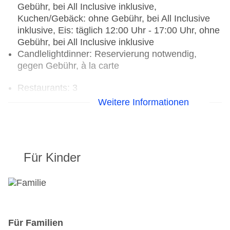
Gebühr, bei All Inclusive inklusive,
Kuchen/Gebäck: ohne Gebühr, bei All Inclusive
inklusive, Eis: täglich 12:00 Uhr - 17:00 Uhr, ohne
Gebühr, bei All Inclusive inklusive
Candlelightdinner: Reservierung notwendig,
gegen Gebühr, à la carte
Restaurants: 3
Hauptrestaurant „Heliodoro“: Küche: international,
Weitere Informationen
glutenfreie Gerichte: ohne Gebühr, Anfrage
notwendig, Kinderbuffet: ohne Gebühr, Anfrage &
Reservierung nicht notwendig, vegetarische
Gerichte: ohne Gebühr, Anfrage notwendig,
Für Kinder
vegane Gerichte: ohne Gebühr, Anfrage
notwendig, Buffet, Anfrage & Reservierung nicht
notwendig, ohne Gebühr, täglich 07:00 Uhr -
10:00 Uhr, 13:00 Uhr - 15:00 Uhr und 19:00 Uhr -
22:00 Uhr, klimatisierbar, mit Terrasse,
angemessene Kleidung erwünscht
Für Familien
Spezialitätenrestaurant „Manzoku“: Küche: