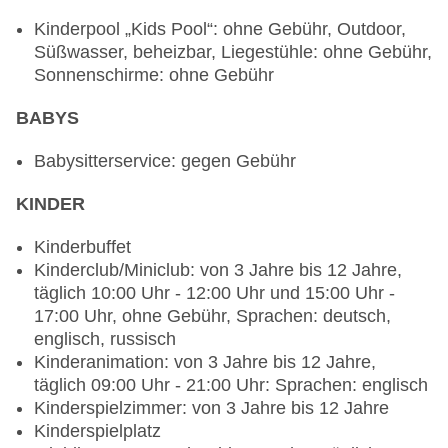
asiatisch, à la carte, Reservierung notwendig,
Kinderpool „Kids Pool“: ohne Gebühr, Outdoor,
ohne Gebühr, täglich 18:30 Uhr - 22:00 Uhr
Süßwasser, beheizbar, Liegestühle: ohne Gebühr,
Spezialitätenrestaurant „Basilico“: Küche:
Sonnenschirme: ohne Gebühr
italienisch, à la carte, Reservierung notwendig,
ohne Gebühr, täglich 18:30 Uhr - 22:00 Uhr
BABYS
Bars & mehr: 8
Lobbybar „SunRay“: täglich 24 Stunden, ohne
Babysitterservice: gegen Gebühr
Gebühr
KINDER
Poolbar Outdoor „Island“: täglich 10:00 Uhr -
17:00 Uhr, ohne Gebühr
Kinderbuffet
Poolbar Indoor „Aqua“: täglich 10:00 Uhr - 17:00
Kinderclub/Miniclub: von 3 Jahre bis 12 Jahre,
Uhr, ohne Gebühr
täglich 10:00 Uhr - 12:00 Uhr und 15:00 Uhr -
Lobbybar „The Hub Bar (Adults only)“: ab 18
17:00 Uhr, ohne Gebühr, Sprachen: deutsch,
Jahre, täglich 24 Stunden, ohne Gebühr
englisch, russisch
Lobbybar „The Lobby Terrace“: täglich 24
Kinderanimation: von 3 Jahre bis 12 Jahre,
Stunden, ohne Gebühr
täglich 09:00 Uhr - 21:00 Uhr: Sprachen: englisch
Strandbar „Chiringuito“: täglich 10:00 Uhr - 21:00
Kinderspielzimmer: von 3 Jahre bis 12 Jahre
Uhr, ohne Gebühr
Kinderspielplatz
Bar „Yazol Shisha Tent“: täglich 12:00 Uhr - 00:00