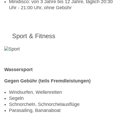
Minidisco: von 3 Jahre bis 12 Jahre, täglich 20:30
Uhr, gegen Gebühr
Uhr - 21:00 Uhr, ohne Gebühr
Pub „Victoria Pub“: täglich 23:00 Uhr - 02:00 Uhr,
gegen Gebühr
Sport & Fitness
Wassersport
Gegen Gebühr (teils Fremdleistungen)
Windsurfen, Wellenreiten
Segeln
Schnorcheln, Schnorchelausflüge
Parasailing, Bananaboat