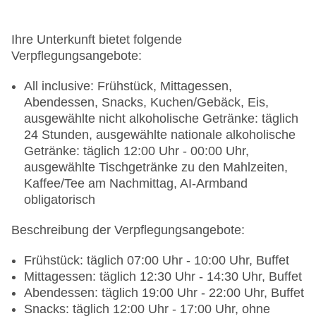
Haustiere nicht erlaubt
Parkmöglichkeiten: Parkplatz (nach
Verfügbarkeit), bewacht: ohne Gebühr,
Ihre Unterkunft bietet folgende
Stellplätze, nicht überdacht: ohne Gebühr
Verpflegungsangebote:
Tagungseinrichtungen: Konferenzräume: 1,
klimatisierte Tagungsräume, Tageslicht,
All inclusive: Frühstück, Mittagessen,
Tagungsequipment: gegen Gebühr, Coffee
Abendessen, Snacks, Kuchen/Gebäck, Eis,
Breaks: gegen Gebühr
ausgewählte nicht alkoholische Getränke: täglich
Gebäudeanzahl: 3, Etagen: 2, Zimmer: 226
24 Stunden, ausgewählte nationale alkoholische
Landeskategorie: 4 Sterne
Getränke: täglich 12:00 Uhr - 00:00 Uhr,
ausgewählte Tischgetränke zu den Mahlzeiten,
Kaffee/Tee am Nachmittag, AI-Armband
obligatorisch
Beschreibung der Verpflegungsangebote:
Frühstück: täglich 07:00 Uhr - 10:00 Uhr, Buffet
Mittagessen: täglich 12:30 Uhr - 14:30 Uhr, Buffet
Abendessen: täglich 19:00 Uhr - 22:00 Uhr, Buffet
Snacks: täglich 12:00 Uhr - 17:00 Uhr, ohne