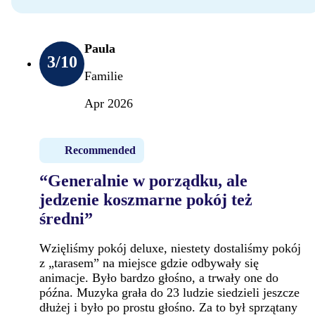
Paula
3
/10
Familie
Apr 2026
Recommended
“Generalnie w porządku, ale
jedzenie koszmarne pokój też
średni”
Wzięliśmy pokój deluxe, niestety dostaliśmy pokój
z „tarasem” na miejsce gdzie odbywały się
animacje. Było bardzo głośno, a trwały one do
późna. Muzyka grała do 23 ludzie siedzieli jeszcze
dłużej i było po prostu głośno. Za to był sprzątany