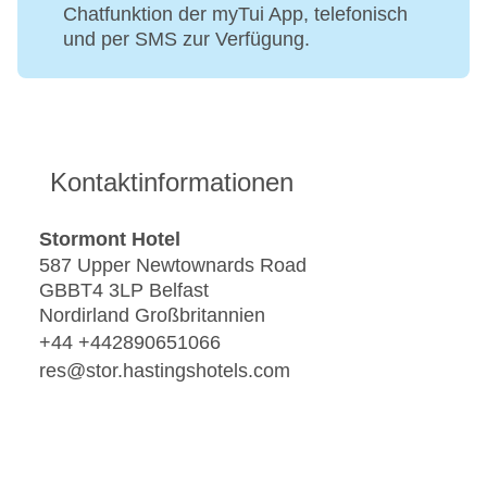
Chatfunktion der myTui App, telefonisch
und per SMS zur Verfügung.
Kontaktinformationen
Stormont Hotel
587 Upper Newtownards Road
GBBT4 3LP Belfast
Nordirland Großbritannien
+44 +442890651066
res@stor.hastingshotels.com