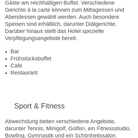
Zahlungsarten: American Express, Diners Club,
Gäste am reichhaltigen Buffet. Verschiedene
Mastercard, Visa
Gerichte à la carte können zum Mittagessen und
Landeskategorie: 4 Sterne
Abendessen gewählt werden. Auch besondere
Speisen sind erhältlich, darunter Diätgerichte.
Darüber hinaus stellt das Hotel spezielle
Verpflegungsangebote bereit.
Bar
Frühstücksbuffet
Cafe
Restaurant
Sport & Fitness
Abwechslung bieten verschiedene Angebote,
darunter Tennis, Minigolf, Golfen, ein Fitnessstudio,
Bowling, Gymnastik und ein Schönheitssalon.