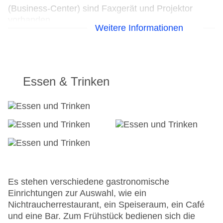
(Business-Center) sind Faxgerät und Projektor
vorhanden.
Weitere Informationen
24h Rezeption
Parkplatz
Check-in von: 15:00:00
Check-out bis: 11:00:00
Essen & Trinken
Konferenzraum
Garage
Hoteleröffnung: 1965
Hotelsafe
WLAN/WiFi im Hotel
Letzte umfassende Renovierung: 2011
Lift
Anzahl der Konferenzräume: 1
Anzahl der Aufzüge: 1
Es stehen verschiedene gastronomische
Zimmerservice
Einrichtungen zur Auswahl, wie ein
Gesamtanzahl der Stockwerke: 4
Nichtraucherrestaurant, ein Speiseraum, ein Café
Gesamtanzahl der Zimmer: 105
und eine Bar. Zum Frühstück bedienen sich die