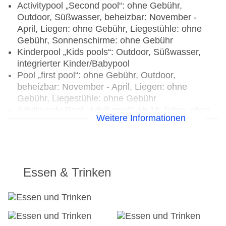
Activitypool „Second pool“: ohne Gebühr,
Outdoor, Süßwasser, beheizbar: November -
April, Liegen: ohne Gebühr, Liegestühle: ohne
Gebühr, Sonnenschirme: ohne Gebühr
Kinderpool „Kids pools“: Outdoor, Süßwasser,
integrierter Kinder/Babypool
Pool „first pool“: ohne Gebühr, Outdoor,
beheizbar: November - April, Liegen: ohne
Gebühr, Liegestühle: ohne Gebühr
Adults-only-Pool „Adult pool“: ab 16 Jahre, ohne
Weitere Informationen
Gebühr, Outdoor, Süßwasser, beheizbar:
November - April, Liegen: ohne Gebühr,
Liegestühle: ohne Gebühr
Kinderpool „second kids pool“: ohne Gebühr,
Outdoor, Süßwasser, Liegen: ohne Gebühr
Essen & Trinken
Badetücher: ohne Gebühr
Souvenirshop, Ladenzeile, Minimarkt, Boutique,
Friseur
Arzt: Sprachen: englisch