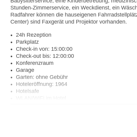
Babysitterservice, eine Kinderbetreuung, medizinisc
Stunden-Zimmerservice, ein Weckdienst, ein Wäsch
Radfahrer können die hauseigenen Fahrradstellplät
Center) sind Faxgerät und Projektor vorhanden.
24h Rezeption
Parkplatz
Check-in von: 15:00:00
Check-out bis: 12:00:00
Konferenzraum
Garage
Garten: ohne Gebühr
Hoteleröffnung: 1964
Hotelsafe
WLAN/WiFi im Hotel
Letzte umfassende Renovierung: 1997
Lift
Anzahl der Konferenzräume: 1
Anzahl der Aufzüge: 1
Haustiere