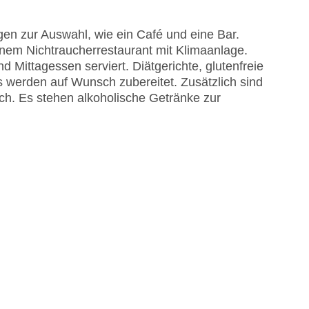
en zur Auswahl, wie ein Café und eine Bar.
inem Nichtraucherrestaurant mit Klimaanlage.
d Mittagessen serviert. Diätgerichte, glutenfreie
 werden auf Wunsch zubereitet. Zusätzlich sind
astercard, Visa
ch. Es stehen alkoholische Getränke zur