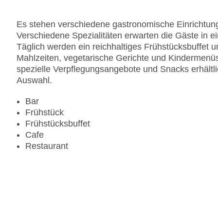
Haustiere auf Anfrage: ohne Gebühr
Zimmerservice
Es stehen verschiedene gastronomische Einrichtung
Sonnenterrasse
Verschiedene Spezialitäten erwarten die Gäste in e
Gesamtanzahl der Stockwerke: 6
Täglich werden ein reichhaltiges Frühstücksbuffet un
Gesamtanzahl der Zimmer: 155
Mahlzeiten, vegetarische Gerichte und Kindermenüs
Zahlungsarten: American Express, Diners Club, M
spezielle Verpflegungsangebote und Snacks erhältli
Landeskategorie: 5 Sterne
Auswahl.
Bar
Frühstück
Frühstücksbuffet
Cafe
Restaurant