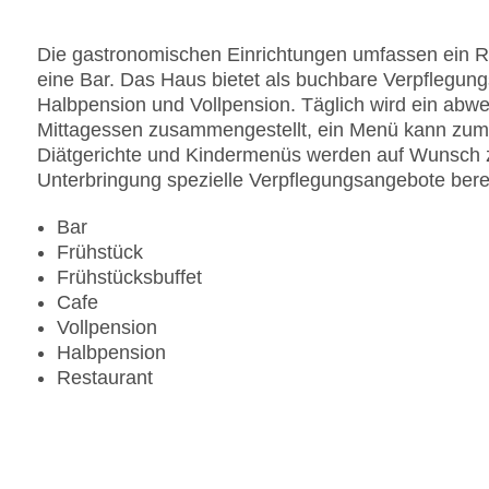
Anzahl der Aufzüge: 1
Haustiere: gegen Gebühr
Die gastronomischen Einrichtungen umfassen ein Re
Zimmerservice
eine Bar. Das Haus bietet als buchbare Verpflegung
Sonnenterrasse
Halbpension und Vollpension. Täglich wird ein abw
Gesamtanzahl der Stockwerke: 1
Mittagessen zusammengestellt, ein Menü kann zum
Gesamtanzahl der Zimmer: 118
Diätgerichte und Kindermenüs werden auf Wunsch zub
Pools:Beheizter Außenpool, Indoor Pool, Outdoo
Unterbringung spezielle Verpflegungsangebote berei
Zahlungsarten: American Express, Diners Club, 
Landeskategorie: 4 Sterne
Bar
Frühstück
Frühstücksbuffet
Cafe
Vollpension
Halbpension
Restaurant