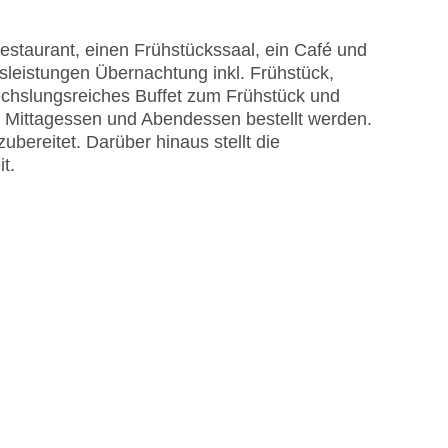
staurant, einen Frühstückssaal, ein Café und
sleistungen Übernachtung inkl. Frühstück,
echslungsreiches Buffet zum Frühstück und
 Mittagessen und Abendessen bestellt werden.
ereitet. Darüber hinaus stellt die
r Pool, Sonnenschirme am Pool, Liegen am Pool
t.
EC Maestro, Mastercard, Visa