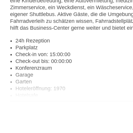
eine Kinderbetreuung, eine Autovermietung, medizin
Zimmerservice, ein Weckdienst, ein Wäscheservice,
eigener Shuttlebus. Aktive Gäste, die die Umgebu
Fahrradverleih zu schätzen wissen, Fahrradstellplä
hilft das Business-Center gerne weiter und bietet ei
24h Rezeption
Parkplatz
Check-in von: 15:00:00
Check-out bis: 00:00:00
Konferenzraum
Garage
Garten
Hoteleröffnung: 1970
Hotelsafe
WLAN/WiFi im Hotel
Letzte umfassende Renovierung: 2010
Lift
Minimarkt
Anzahl der Konferenzräume: 1