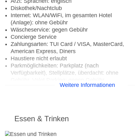
Arzt: Sprachen: englisch
Diskothek/Nachtclub
Internet: WLAN/WiFi, im gesamten Hotel
(Anlage): ohne Gebühr
Wäscheservice: gegen Gebühr
Concierge Service
Zahlungsarten: TUI Card / VISA, MasterCard,
American Express, Diners
Haustiere nicht erlaubt
Parkmöglichkeiten: Parkplatz (nach
Verfügbarkeit), Stellplätze, überdacht: ohne
Gebühr, Valet Parking: gegen Gebühr
Weitere Informationen
Businesscenter: gegen Gebühr, Sprachen:
englisch
Tagungseinrichtungen: Konferenzräume: 6,
klimatisierte Tagungsräume, Tageslicht,
Tagungsequipment: gegen Gebühr, Coffee
Essen & Trinken
Breaks: gegen Gebühr
Gebäudeanzahl: 1, Etagen: 25, Zimmer: 221
Landeskategorie: 4,5 Sterne