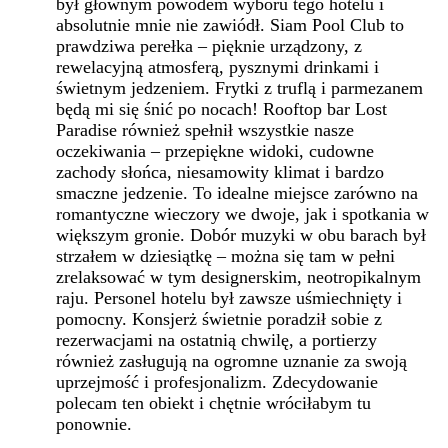
był głównym powodem wyboru tego hotelu i
absolutnie mnie nie zawiódł. Siam Pool Club to
prawdziwa perełka – pięknie urządzony, z
rewelacyjną atmosferą, pysznymi drinkami i
świetnym jedzeniem. Frytki z truflą i parmezanem
będą mi się śnić po nocach! Rooftop bar Lost
Paradise również spełnił wszystkie nasze
oczekiwania – przepiękne widoki, cudowne
zachody słońca, niesamowity klimat i bardzo
smaczne jedzenie. To idealne miejsce zarówno na
romantyczne wieczory we dwoje, jak i spotkania w
większym gronie. Dobór muzyki w obu barach był
strzałem w dziesiątkę – można się tam w pełni
zrelaksować w tym designerskim, neotropikalnym
raju. Personel hotelu był zawsze uśmiechnięty i
pomocny. Konsjerż świetnie poradził sobie z
rezerwacjami na ostatnią chwilę, a portierzy
również zasługują na ogromne uznanie za swoją
uprzejmość i profesjonalizm. Zdecydowanie
polecam ten obiekt i chętnie wróciłabym tu
ponownie.