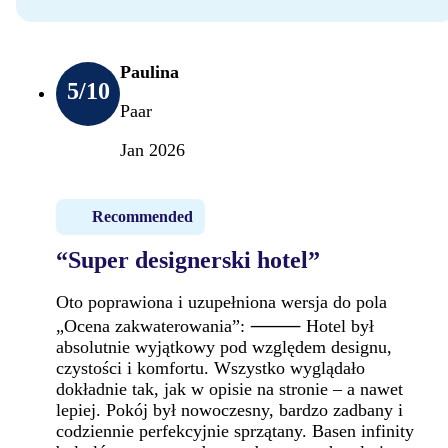
Paulina
5
/10
Paar
Jan 2026
Recommended
“Super designerski hotel”
Oto poprawiona i uzupełniona wersja do pola
„Ocena zakwaterowania”: ⸻ Hotel był
absolutnie wyjątkowy pod względem designu,
czystości i komfortu. Wszystko wyglądało
dokładnie tak, jak w opisie na stronie – a nawet
lepiej. Pokój był nowoczesny, bardzo zadbany i
codziennie perfekcyjnie sprzątany. Basen infinity