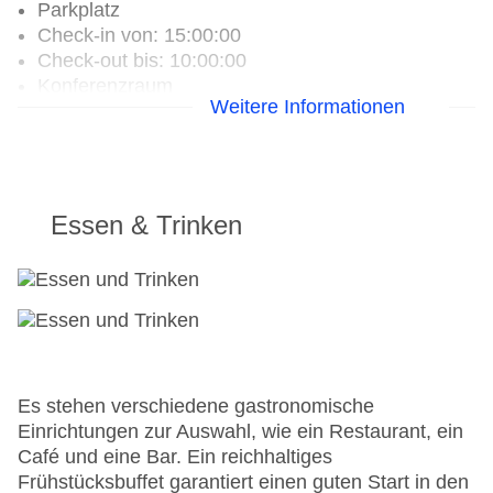
Parkplatz
Check-in von: 15:00:00
Check-out bis: 10:00:00
Konferenzraum
Weitere Informationen
Garage
Hotelsafe
WLAN/WiFi im Hotel
Lift
Anzahl der Konferenzräume: 1
Essen & Trinken
Anzahl der Aufzüge: 1
Gesamtanzahl der Stockwerke: 13
Gesamtanzahl der Zimmer: 125
Zahlungsarten: American Express, Diners Club,
Mastercard, Visa
Landeskategorie: 3 Sterne
Es stehen verschiedene gastronomische
Einrichtungen zur Auswahl, wie ein Restaurant, ein
Café und eine Bar. Ein reichhaltiges
Frühstücksbuffet garantiert einen guten Start in den