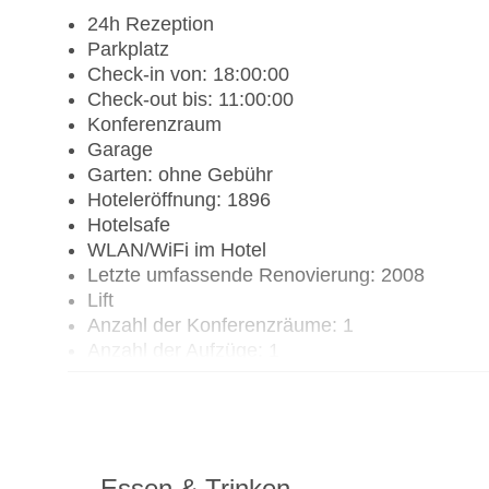
24h Rezeption
Parkplatz
Check-in von: 18:00:00
Check-out bis: 11:00:00
Konferenzraum
Garage
Garten: ohne Gebühr
Hoteleröffnung: 1896
Hotelsafe
WLAN/WiFi im Hotel
Letzte umfassende Renovierung: 2008
Lift
Anzahl der Konferenzräume: 1
Anzahl der Aufzüge: 1
Haustiere: gegen Gebühr
Zimmerservice
Gesamtanzahl der Stockwerke: 3
Gesamtanzahl der Zimmer: 18
Pools:Outdoor Pool, Liegen am Pool
Essen & Trinken