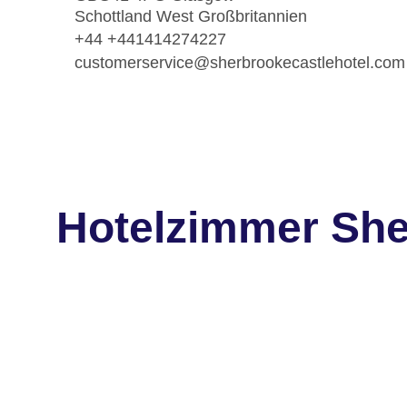
Schottland West Großbritannien
+44 +441414274227
customerservice@sherbrookecastlehotel.com
Hotelzimmer She