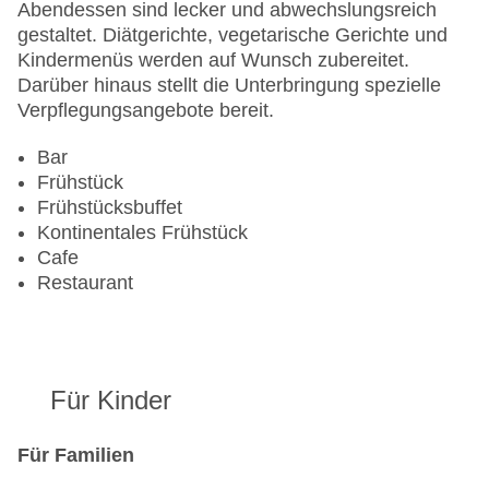
Zimmerservice
Abendessen sind lecker und abwechslungsreich
Gesamtanzahl der Stockwerke: 6
gestaltet. Diätgerichte, vegetarische Gerichte und
Gesamtanzahl der Zimmer: 350
Kindermenüs werden auf Wunsch zubereitet.
Pools:
Darüber hinaus stellt die Unterbringung spezielle
Zahlungsarten: American Express, Diners Club,
Verpflegungsangebote bereit.
EC Maestro, Mastercard, Visa
Landeskategorie: 5 Sterne
Bar
Frühstück
Frühstücksbuffet
Kontinentales Frühstück
Cafe
Restaurant
Für Kinder
Für Familien