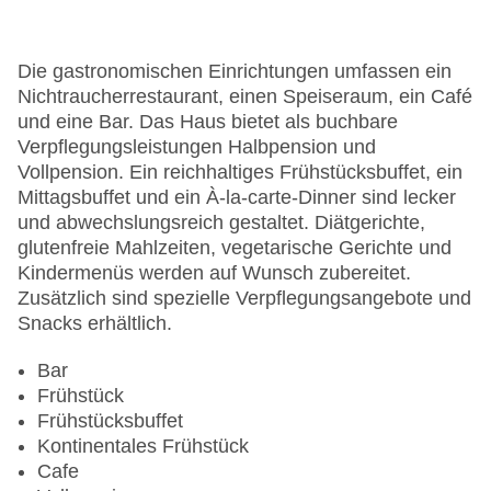
Garage
Garten
Hoteleröffnung: 1976
Die gastronomischen Einrichtungen umfassen ein
Hotelsafe
Nichtraucherrestaurant, einen Speiseraum, ein Café
WLAN/WiFi im Hotel
und eine Bar. Das Haus bietet als buchbare
Letzte umfassende Renovierung: 2018
Verpflegungsleistungen Halbpension und
Lift
Vollpension. Ein reichhaltiges Frühstücksbuffet, ein
Minimarkt
Mittagsbuffet und ein À-la-carte-Dinner sind lecker
Anzahl der Konferenzräume: 1
und abwechslungsreich gestaltet. Diätgerichte,
Anzahl der Aufzüge: 1
glutenfreie Mahlzeiten, vegetarische Gerichte und
Haustiere
Kindermenüs werden auf Wunsch zubereitet.
Zimmerservice
Zusätzlich sind spezielle Verpflegungsangebote und
Sonnenterrasse
Snacks erhältlich.
Gesamtanzahl der Stockwerke: 11
Gesamtanzahl der Zimmer: 245
Bar
Pools:Kinderbecken, Outdoor Pool,
Frühstück
Sonnenschirme am Pool, Liegen am Pool
Frühstücksbuffet
Zahlungsarten: American Express, Diners Club,
Kontinentales Frühstück
EC Maestro, Mastercard, Visa
Cafe