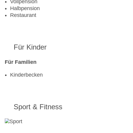
Landeskategorie: 4 Sterne
Vollpension
Halbpension
Restaurant
Für Kinder
Für Familien
Kinderbecken
Sport & Fitness