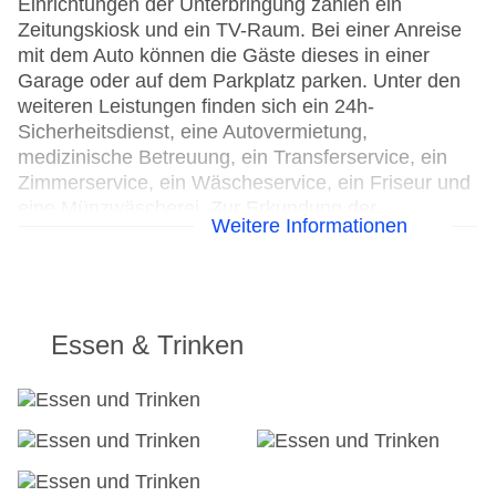
Einrichtungen der Unterbringung zählen ein
Zeitungskiosk und ein TV-Raum. Bei einer Anreise
mit dem Auto können die Gäste dieses in einer
Garage oder auf dem Parkplatz parken. Unter den
weiteren Leistungen finden sich ein 24h-
Sicherheitsdienst, eine Autovermietung,
medizinische Betreuung, ein Transferservice, ein
Zimmerservice, ein Wäscheservice, ein Friseur und
eine Münzwäscherei. Zur Erkundung der
Weitere Informationen
Umgebung bietet ein Fahrradverleih die notwendige
Ausrüstung. Kostenfrei steht Gästen die
Tageszeitung zur Verfügung. Bei Geschäftlichem
hilft das Business-Center gerne weiter und bietet
ein Faxgerät an.
Essen & Trinken
24h Rezeption
Parkplatz
Check-in von: 16:00:00
Check-out bis: 13:00:00
Konferenzraum