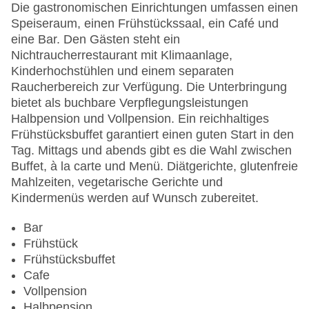
Check-in von: 15:00:00
Die gastronomischen Einrichtungen umfassen einen
Check-out bis: 12:00:00
Speiseraum, einen Frühstückssaal, ein Café und
Konferenzraum
eine Bar. Den Gästen steht ein
Garage
Nichtraucherrestaurant mit Klimaanlage,
Garten: ohne Gebühr
Kinderhochstühlen und einem separaten
Hotelsafe
Raucherbereich zur Verfügung. Die Unterbringung
WLAN/WiFi im Hotel
bietet als buchbare Verpflegungsleistungen
Letzte umfassende Renovierung: 2006
Halbpension und Vollpension. Ein reichhaltiges
Lift
Frühstücksbuffet garantiert einen guten Start in den
Minimarkt
Tag. Mittags und abends gibt es die Wahl zwischen
Anzahl der Konferenzräume: 1
Buffet, à la carte und Menü. Diätgerichte, glutenfreie
Anzahl der Aufzüge: 1
Mahlzeiten, vegetarische Gerichte und
Haustiere: gegen Gebühr
Kindermenüs werden auf Wunsch zubereitet.
Zimmerservice
Gesamtanzahl der Stockwerke: 33
Bar
Gesamtanzahl der Zimmer: 420
Frühstück
Pools:Kinderbecken, Outdoor Pool, Liegen am
Frühstücksbuffet
Pool
Cafe
Zahlungsarten: American Express, Diners Club,
Vollpension
Mastercard, Visa
Halbpension