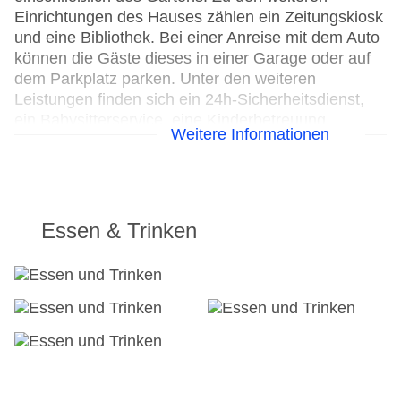
Einrichtungen des Hauses zählen ein Zeitungskiosk
und eine Bibliothek. Bei einer Anreise mit dem Auto
können die Gäste dieses in einer Garage oder auf
dem Parkplatz parken. Unter den weiteren
Leistungen finden sich ein 24h-Sicherheitsdienst,
ein Babysitterservice, eine Kinderbetreuung,
Weitere Informationen
medizinische Betreuung, ein Transferservice, ein
Zimmerservice, ein Wäscheservice, ein Friseur,
eine Münzwäscherei und ein eigener Shuttlebus.
Aktive Gäste, die die Umgebung per Rad entdecken
möchten, werden den Fahrradverleih zu schätzen
Essen & Trinken
wissen, Fahrradstellplätze sind ebenfalls
vorhanden. Kostenfrei steht Gästen die
Tageszeitung zur Verfügung. Im Geschäftsbereich
(Business-Center) sind Faxgerät und Projektor
vorhanden.
24h Rezeption
Parkplatz