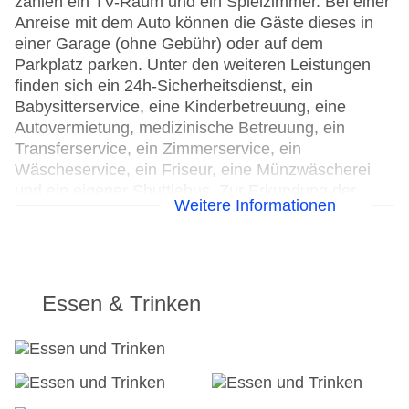
zählen ein TV-Raum und ein Spielzimmer. Bei einer
Anreise mit dem Auto können die Gäste dieses in
einer Garage (ohne Gebühr) oder auf dem
Parkplatz parken. Unter den weiteren Leistungen
finden sich ein 24h-Sicherheitsdienst, ein
Babysitterservice, eine Kinderbetreuung, eine
Autovermietung, medizinische Betreuung, ein
Transferservice, ein Zimmerservice, ein
Wäscheservice, ein Friseur, eine Münzwäscherei
und ein eigener Shuttlebus. Zur Erkundung der
Weitere Informationen
Umgebung bietet ein Fahrradverleih die notwendige
Ausrüstung. Im Geschäftsbereich (Business-Center)
sind Faxgerät und Projektor vorhanden.
24h Rezeption
Essen & Trinken
Parkplatz
Check-in von: 15:00:00
Check-out bis: 00:00:00
Konferenzraum
Garage