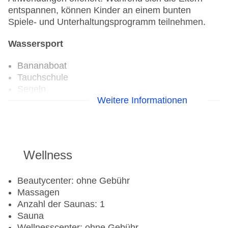
entspannen, können Kinder an einem bunten
Spiele- und Unterhaltungsprogramm teilnehmen.
Wassersport
Bananaboat
Tauchschule
Segeln
Weitere Informationen
Golf
Golfplatz
Wellness
Aerobic
Beachvolleyball
Fahrradverleih
Beautycenter: ohne Gebühr
Fitnessraum
Massagen
Tennisplatz
Anzahl der Saunas: 1
Sauna
Wellnesscenter: ohne Gebühr