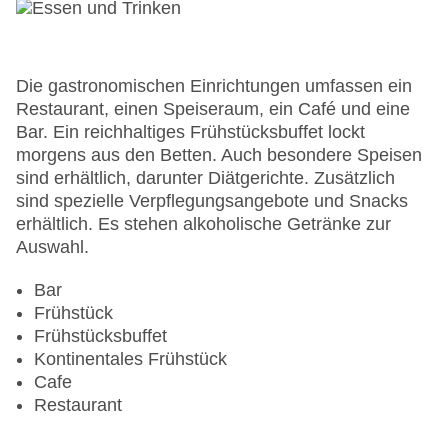
Garten: ohne Gebühr
Hotelsafe
WLAN/WiFi im Hotel: gegen Gebühr
Lift
Die gastronomischen Einrichtungen umfassen ein
Minimarkt
Restaurant, einen Speiseraum, ein Café und eine
Anzahl der Konferenzräume: 1
Bar. Ein reichhaltiges Frühstücksbuffet lockt
Anzahl der Aufzüge: 4
morgens aus den Betten. Auch besondere Speisen
Zimmerservice
sind erhältlich, darunter Diätgerichte. Zusätzlich
Sonnenterrasse
sind spezielle Verpflegungsangebote und Snacks
Gesamtanzahl der Stockwerke: 3
erhältlich. Es stehen alkoholische Getränke zur
Gesamtanzahl der Zimmer: 294
Auswahl.
Pools:Kinderbecken, Outdoor Pool,
Sonnenschirme am Pool, Liegen am Pool
Bar
Zahlungsarten: American Express, Diners Club,
Frühstück
Mastercard, Visa
Frühstücksbuffet
Landeskategorie: 5 Sterne
Kontinentales Frühstück
Cafe
Restaurant