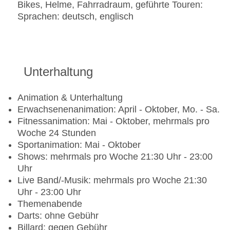
Bikes, Helme, Fahrradraum, geführte Touren:
Gerichte: ohne Gebühr, bei All Inclusive inklusive,
Sprachen: deutsch, englisch
Anfrage & Reservierung nicht notwendig,
Vollwertkost: ohne Gebühr, bei All Inclusive
inklusive, Anfrage & Reservierung notwendig,
Buffet, Showcooking, Februar - Oktober, täglich
18:30 Uhr - 21:00 Uhr, klimatisierbar, mit
Unterhaltung
Terrasse, Raucherbereich
Bars & mehr: 2
Animation & Unterhaltung
Poolbar Indoor „see soul bar“: ab 16 Jahre,
Erwachsenenanimation: April - Oktober, Mo. - Sa.
Februar - Oktober, täglich 10:00 Uhr - 00:00 Uhr
Fitnessanimation: Mai - Oktober, mehrmals pro
Skybar „BLUE BAR“: ab 16 Jahre, Mai - Oktober;
Woche 24 Stunden
wetterabhängig, Mi. 17:00 Uhr - 23:30 Uhr, Do.
Sportanimation: Mai - Oktober
17:00 Uhr - 23:30 Uhr, Fr. 17:00 Uhr - 23:30 Uhr,
Shows: mehrmals pro Woche 21:30 Uhr - 23:00
Sa. 17:00 Uhr - 23:30 Uhr, So. 17:00 Uhr - 23:30
Uhr
Uhr
Live Band/-Musik: mehrmals pro Woche 21:30
Uhr - 23:00 Uhr
Themenabende
Darts: ohne Gebühr
Billard: gegen Gebühr