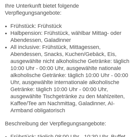
Tagungsequipment: gegen Gebühr, Coffee
Ihre Unterkunft bietet folgende
Breaks: gegen Gebühr
Verpflegungsangebote:
Gebäudeanzahl: 1, Etagen: 7, Zimmer: 234
Landeskategorie: 4 Sterne
Frühstück: Frühstück
Halbpension: Frühstück, wählbar Mittag- oder
Abendessen, Galadinner
All inclusive: Frühstück, Mittagessen,
Abendessen, Snacks, Kuchen/Gebäck, Eis,
ausgewählte nicht alkoholische Getränke: täglich
10:00 Uhr - 00:00 Uhr, ausgewählte nationale
alkoholische Getränke: täglich 10:00 Uhr - 00:00
Uhr, ausgewählte internationale alkoholische
Getränke: täglich 10:00 Uhr - 00:00 Uhr,
ausgewählte Tischgetränke zu den Mahlzeiten,
Kaffee/Tee am Nachmittag, Galadinner, AI-
Armband obligatorisch
Beschreibung der Verpflegungsangebote:
Frühstück: täglich 08:00 Uhr - 10:30 Uhr, Buffet