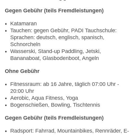
bei All Inclusive inklusive, Kaffee/Tee am
Nachmittag: gegen Gebühr, bei All Inclusive
Gegen Gebühr (teils Fremdleistungen)
inklusive
Katamaran
Galadinner: Fr. 18:30 Uhr - 21:00 Uhr, Buffet
Tauchen: gegen Gebühr, PADI Tauchschule:
Restaurant „buffet restaurant“: ab 16 Jahre,
Sprachen: deutsch, englisch, spanisch,
Küche: asiatisch, chinesisch, international,
Schnorcheln
italienisch, japanisch, landestypisch, mediterran,
Wasserski, Stand-up Paddling, Jetski,
mexikanisch, orientalisch, regional, spanisch,
Bananaboat, Glasbodenboot, Angeln
thailändisch, Fisch/Meeresfrüchte, Sushi,
Ohne Gebühr
Diätküche: ohne Gebühr, bei All Inclusive
inklusive, Anfrage & Reservierung notwendig,
Fitnessraum: ab 16 Jahre, täglich 07:00 Uhr -
glutenfreie Gerichte: ohne Gebühr, bei All
20:00 Uhr
Inclusive inklusive, Anfrage & Reservierung nicht
Aerobic, Aqua Fitness, Yoga
notwendig, lactosefreie Gerichte: Anfrage &
Bogenschießen, Bowling, Tischtennis
Reservierung notwendig, leichte Gerichte: ohne
Gebühr, bei All Inclusive inklusive, Anfrage &
Gegen Gebühr (teils Fremdleistungen)
Reservierung nicht notwendig, vegetarische
Gerichte: ohne Gebühr, bei All Inclusive inklusive,
Radsport: Fahrrad, Mountainbikes, Rennräder, E-
Anfrage & Reservierung nicht notwendig, vegane