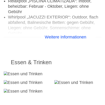
Relaxpool „PISCINA CLIMATIZADA“: Indoor,
beheizbar: Februar - Oktober, Liegen: ohne
Gebühr
Whirlpool „JACUZZI EXTERIOR“: Outdoor, flach
abfallend, Balinesische Betten: gegen Gebühr,
Liegen: ohne Gebühr, Sonnenschirme: ohne
Gebühr
Weitere Informationen
Badetücher: ohne Gebühr
Arzt
Internet: WLAN/WiFi, im gesamten Hotel
(Anlage): ohne Gebühr
Wäscheservice: gegen Gebühr
Essen & Trinken
Concierge Service
Zahlungsarten: TUI Card / VISA, MasterCard
Haustiere nicht erlaubt
Parkmöglichkeiten: Parkplatz (nach
Verfügbarkeit), unbewacht: gegen Gebühr,
Stellplätze, im Parkhaus: gegen Gebühr
Tagungseinrichtungen: Konferenzräume: 1,
klimatisierte Tagungsräume, Tageslicht,