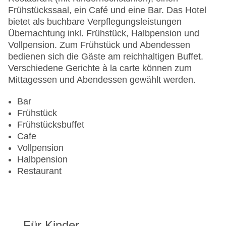
Zahlungsarten: EC Maestro, Mastercard, Visa
Frühstückssaal, ein Café und eine Bar. Das Hotel
Landeskategorie: 4 Sterne
bietet als buchbare Verpflegungsleistungen
Übernachtung inkl. Frühstück, Halbpension und
Vollpension. Zum Frühstück und Abendessen
bedienen sich die Gäste am reichhaltigen Buffet.
Verschiedene Gerichte à la carte können zum
Mittagessen und Abendessen gewählt werden.
Bar
Frühstück
Frühstücksbuffet
Cafe
Vollpension
Halbpension
Restaurant
Für Kinder