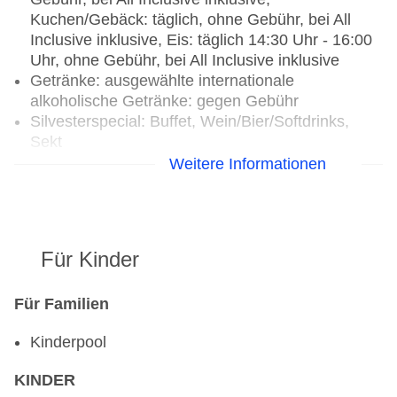
Kuchen/Gebäck: täglich, ohne Gebühr, bei All
Inclusive inklusive, Eis: täglich 14:30 Uhr - 16:00
Uhr, ohne Gebühr, bei All Inclusive inklusive
Getränke: ausgewählte internationale
alkoholische Getränke: gegen Gebühr
Silvesterspecial: Buffet, Wein/Bier/Softdrinks,
Sekt
Weitere Informationen
Restaurants: 2
Spezialitätenrestaurant „Fish A La Carte“: Küche:
Fisch/Meeresfrüchte, à la carte, Anfrage &
Reservierung notwendig, pro Person ca. 5 EUR,
Für Kinder
Mai - Oktober, mehrmals pro Woche 19:00 Uhr -
21:00 Uhr und 24 Stunden
Spezialitätenrestaurant „Turkish A La Carte“:
Für Familien
Küche: türkisch, à la carte, Anfrage &
Kinderpool
Reservierung notwendig, pro Person ca. 5 EUR,
Mai - Oktober, mehrmals pro Woche 19:00 Uhr -
KINDER
21:00 Uhr