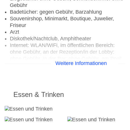
Gebühr
Badetücher: gegen Gebühr, Barzahlung
Souvenirshop, Minimarkt, Boutique, Juwelier,
Friseur
Arzt
Diskothek/Nachtclub, Amphitheater
Internet: WLAN/WiFi, im öffentlichen Bereich:
ohne Gebühr, an der Rezeption/in der Lobby:
ohne Gebühr, in der Bar: ohne Gebühr, am Pool:
Weitere Informationen
ohne Gebühr
Wäscheservice: gegen Gebühr
Zahlungsarten: TUI Card / VISA, MasterCard
Parkmöglichkeiten: Parkplatz (nach
Verfügbarkeit), Stellplätze, nicht überdacht
Essen & Trinken
Tagungseinrichtungen: Konferenzräume: 1,
klimatisierte Tagungsräume, Tageslicht,
Tagungsequipment
Gebäudeanzahl: 3, Etagen: 4, Zimmer: 254
Landeskategorie: 4 Sterne