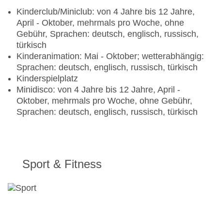
Bars & mehr: 4
Kinderclub/Miniclub: von 4 Jahre bis 12 Jahre,
Poolbar Outdoor „Pool Bar“: Januar - Dezember;
April - Oktober, mehrmals pro Woche, ohne
wetterabhängig, 10:00 Uhr - 00:00 Uhr
Gebühr, Sprachen: deutsch, englisch, russisch,
Lobbybar „Lobby Bar“: Januar - Dezember, 10:00
türkisch
Uhr - 00:00 Uhr
Kinderanimation: Mai - Oktober; wetterabhängig:
Snack Bar: Januar - Dezember; wetterabhängig,
Sprachen: deutsch, englisch, russisch, türkisch
10:00 Uhr - 17:00 Uhr
Kinderspielplatz
Strandbar: April - Oktober; wetterabhängig, 10:00
Minidisco: von 4 Jahre bis 12 Jahre, April -
Uhr - 17:00 Uhr
Oktober, mehrmals pro Woche, ohne Gebühr,
Sprachen: deutsch, englisch, russisch, türkisch
Sport & Fitness