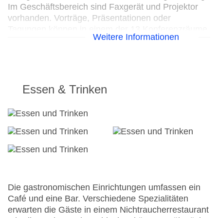
Im Geschäftsbereich sind Faxgerät und Projektor
vorhanden. Vorträge, Präsentationen oder
Tagungen können in einem der 13 Konferenzräume
Weitere Informationen
abgehalten werden.
24h Rezeption
Parkplatz
Check-in von: 17:00:00
Essen & Trinken
Check-out bis: 12:00:00
Konferenzraum
Garage
Garten: ohne Gebühr
Hoteleröffnung: 1969
Hotelsafe
WLAN/WiFi im Hotel
Lift: ohne Gebühr
Minimarkt
Die gastronomischen Einrichtungen umfassen ein
Anzahl der Konferenzräume: 1
Café und eine Bar. Verschiedene Spezialitäten
Haustiere
erwarten die Gäste in einem Nichtraucherrestaurant