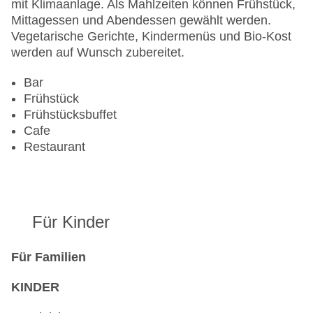
Sonnenterrasse
mit Klimaanlage. Als Mahlzeiten können Frühstück,
Gesamtanzahl der Stockwerke: 3
Mittagessen und Abendessen gewählt werden.
Gesamtanzahl der Zimmer: 184
Vegetarische Gerichte, Kindermenüs und Bio-Kost
Pools:Outdoor Pool
werden auf Wunsch zubereitet.
Zahlungsarten: American Express, Diners Club,
EC Maestro, Mastercard, Visa
Bar
Landeskategorie: 3 Sterne
Frühstück
Frühstücksbuffet
Cafe
Restaurant
Für Kinder
Für Familien
KINDER