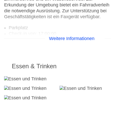
Erkundung der Umgebung bietet ein Fahrradverleih
die notwendige Ausrüstung. Zur Unterstützung bei
Geschäftstätigkeiten ist ein Faxgerät verfügbar.
Parkplatz
Check-in von: 17:00:00
Weitere Informationen
Check-out bis: 12:00:00
Konferenzraum
Garage
Garten: ohne Gebühr
Hotelsafe
Essen & Trinken
WLAN/WiFi im Hotel
Lift
Minimarkt
Anzahl der Konferenzräume: 1
Anzahl der Aufzüge: 1
Haustiere: gegen Gebühr
Rezeption
Zimmerservice