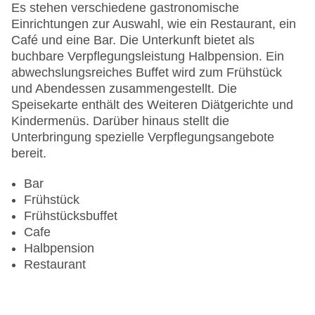
Gesamtanzahl der Zimmer: 137
Es stehen verschiedene gastronomische
Pools:Kinderbecken, Beheizter Außenpool, Indoor
Einrichtungen zur Auswahl, wie ein Restaurant, ein
Pool, Outdoor Pool, Liegen am Pool
Café und eine Bar. Die Unterkunft bietet als
Zahlungsarten: American Express, Diners Club,
buchbare Verpflegungsleistung Halbpension. Ein
Mastercard, Visa
abwechslungsreiches Buffet wird zum Frühstück
Landeskategorie: 4 Sterne
und Abendessen zusammengestellt. Die
Speisekarte enthält des Weiteren Diätgerichte und
Kindermenüs. Darüber hinaus stellt die
Unterbringung spezielle Verpflegungsangebote
bereit.
Bar
Frühstück
Frühstücksbuffet
Cafe
Halbpension
Restaurant