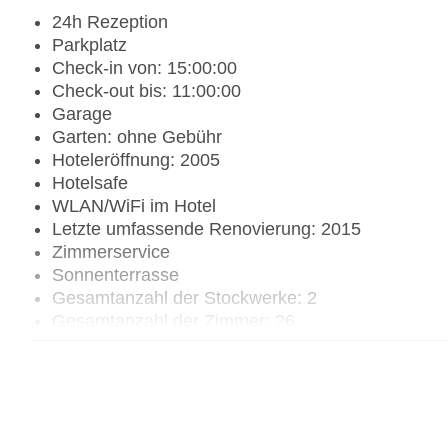
24h Rezeption
Parkplatz
Check-in von: 15:00:00
Check-out bis: 11:00:00
Garage
Garten: ohne Gebühr
Hoteleröffnung: 2005
Hotelsafe
WLAN/WiFi im Hotel
Letzte umfassende Renovierung: 2015
Zimmerservice
Sonnenterrasse
Gesamtanzahl der Stockwerke: 2
Gesamtanzahl der Zimmer: 26
Pools:Outdoor Pool, Sonnenschirme am Pool, Li
Zahlungsarten: American Express, Mastercard, V
Landeskategorie: 3 Sterne