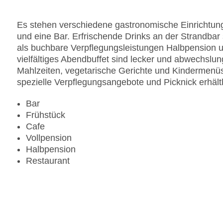
Pools:Indoor Pool, Outdoor Pool, Sonnenschirme
Zahlungsarten: American Express, Mastercard, V
Es stehen verschiedene gastronomische Einrichtung
Landeskategorie: 4 Sterne
und eine Bar. Erfrischende Drinks an der Strandbar
als buchbare Verpflegungsleistungen Halbpension u
vielfältiges Abendbuffet sind lecker und abwechslungs
Mahlzeiten, vegetarische Gerichte und Kindermenüs
spezielle Verpflegungsangebote und Picknick erhältl
Bar
Frühstück
Cafe
Vollpension
Halbpension
Restaurant