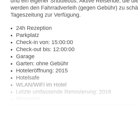
und ein eigener Shuttlebus. Aktive Reisende, die
werden den Fahrradverleih (gegen Gebühr) zu schät
Tageszeitung zur Verfügung.
24h Rezeption
Parkplatz
Check-in von: 15:00:00
Check-out bis: 12:00:00
Garage
Garten: ohne Gebühr
Hoteleröffnung: 2015
Hotelsafe
WLAN/WiFi im Hotel
Letzte umfassende Renovierung: 2018
Minimarkt
Haustiere
Zimmerservice
Sonnenterrasse
Gesamtanzahl der Stockwerke: 1
Gesamtanzahl der Zimmer: 14