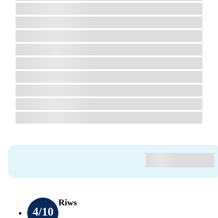
Riws
4
/10