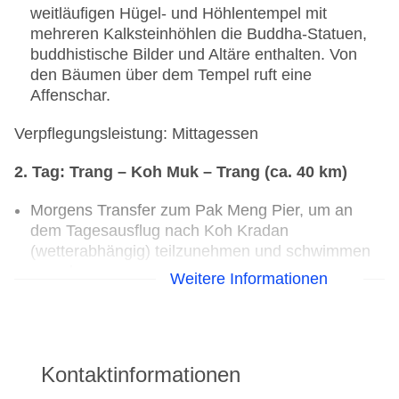
weitläufigen Hügel- und Höhlentempel mit
mehreren Kalksteinhöhlen die Buddha-Statuen,
buddhistische Bilder und Altäre enthalten. Von
den Bäumen über dem Tempel ruft eine
Affenschar.
Verpflegungsleistung: Mittagessen
2. Tag: Trang – Koh Muk – Trang (ca. 40 km)
Morgens Transfer zum Pak Meng Pier, um an
dem Tagesausflug nach Koh Kradan
(wetterabhängig) teilzunehmen und schwimmen
zu gehen.
Weitere Informationen
Dann geht es weiter zur Insel Koh Mook, zur
Smaragdgrotte "Emerald Cave".
Mit einem Boot fährst du ganz entspannt rund um
die paradiesische Insel.
Kontaktinformationen
Die Tour endet am Pak Meng Pier.
Transfer zurück zum Hotel.