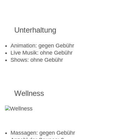
Golfplatz: gegen Gebühr
Aerobic
Unterhaltung
Fahrradverleih
Fitnessraum
Tennisplatz
Animation: gegen Gebühr
Tennis Unterricht
Live Musik: ohne Gebühr
Shows: ohne Gebühr
Wellness
Massagen: gegen Gebühr