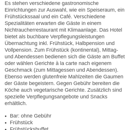
Haustiere: gegen Gebühr
Es stehen verschiedene gastronomische
Haustiere auf Anfrage: gegen Gebühr
Einrichtungen zur Auswahl, wie ein Speiseraum, ein
Zimmerservice
Frühstückssaal und ein Café. Verschiedene
Sonnenterrasse
Spezialitäten erwarten die Gäste in einem
Gesamtanzahl der Stockwerke: 4
Nichtraucherrestaurant mit Klimaanlage. Das Hotel
Gesamtanzahl der Zimmer: 169
bietet als buchbare Verpflegungsleistungen
Pools:Indoor Pool, Liegen am Pool: ohne Gebühr,
Übernachtung inkl. Frühstück, Halbpension und
Handtücher: gegen Gebühr
Vollpension. Zum Frühstück (kontinental), Mittag-
Zahlungsarten: American Express, Diners Club,
und Abendessen bedienen sich die Gäste am Buffet
EC Maestro, Mastercard, Visa
oder wählen Gerichte à la carte nach eigenem
Landeskategorie: 4 Sterne
Geschmack (zum Mittagessen und Abendessen).
Ebenso werden glutenfreie Mahlzeiten die Gaumen
der Gäste begeistern. Gegen Gebühr bereiten die
Köche auch vegetarische Gerichte. Zusätzlich sind
spezielle Verpflegungsangebote und Snacks
erhältlich.
Bar: ohne Gebühr
Frühstück
Frühstücksbuffet