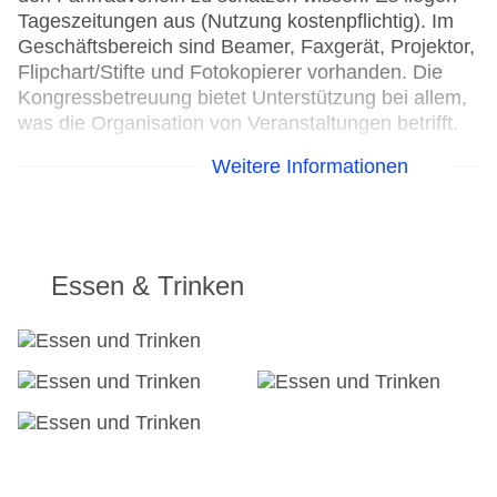
Tageszeitungen aus (Nutzung kostenpflichtig). Im
Geschäftsbereich sind Beamer, Faxgerät, Projektor,
Flipchart/Stifte und Fotokopierer vorhanden. Die
Kongressbetreuung bietet Unterstützung bei allem,
was die Organisation von Veranstaltungen betrifft.
Weitere Informationen
24h Rezeption
Parkplatz: gegen Gebühr
Check-in von: 15:00:00
Check-out bis: 12:00:00
Konferenzraum
Essen & Trinken
Garten: ohne Gebühr
Hoteleröffnung: 1971
Hotelsafe: ohne Gebühr
WLAN/WiFi im Hotel
Letzte umfassende Renovierung: 2023
Lift
Anzahl der Konferenzräume: 1
Anzahl der Aufzüge: 1