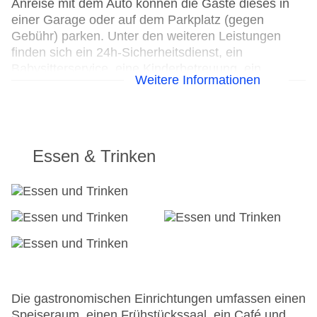
Anreise mit dem Auto können die Gäste dieses in
einer Garage oder auf dem Parkplatz (gegen
Gebühr) parken. Unter den weiteren Leistungen
finden sich ein 24h-Sicherheitsdienst, ein
Babysitterservice, eine Kinderbetreuung, ein
Weitere Informationen
Zimmerservice, ein Wäscheservice und eine
Münzwäscherei. Kostenfrei steht Gästen die
Tageszeitung zur Verfügung. Bei Geschäftlichem
hilft das Business-Center gerne weiter und bietet
ein Faxgerät an.
Essen & Trinken
24h Rezeption
Parkplatz: gegen Gebühr
Check-in von: 16:00:00
Check-out bis: 12:00:00
Konferenzraum
Garage
Hoteleröffnung: 1927
Hotelsafe
Die gastronomischen Einrichtungen umfassen einen
WLAN/WiFi im Hotel
Speiseraum, einen Frühstückssaal, ein Café und