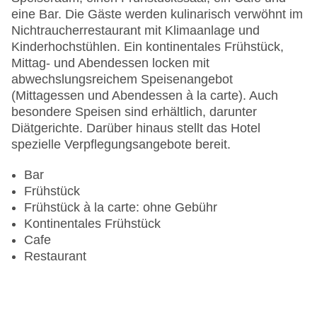
Letzte umfassende Renovierung: 2011
eine Bar. Die Gäste werden kulinarisch verwöhnt im
Lift
Nichtraucherrestaurant mit Klimaanlage und
Anzahl der Konferenzräume: 1
Kinderhochstühlen. Ein kontinentales Frühstück,
Anzahl der Aufzüge: 3
Mittag- und Abendessen locken mit
Haustiere: gegen Gebühr
abwechslungsreichem Speisenangebot
Zimmerservice
(Mittagessen und Abendessen à la carte). Auch
Sonnenterrasse: ohne Gebühr
besondere Speisen sind erhältlich, darunter
Gesamtanzahl der Stockwerke: 12
Diätgerichte. Darüber hinaus stellt das Hotel
Gesamtanzahl der Zimmer: 156
spezielle Verpflegungsangebote bereit.
Pools:Beheizter Außenpool, Indoor Pool, Liegen
am Pool
Bar
Zahlungsarten: American Express, Diners Club,
Frühstück
Mastercard, Visa
Frühstück à la carte: ohne Gebühr
Landeskategorie: 5 Sterne
Kontinentales Frühstück
Cafe
Restaurant