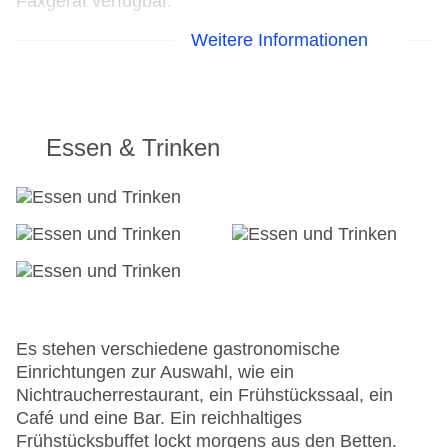
Faxgerät verfügbar.
Weitere Informationen
24h Rezeption
Parkplatz
Check-in von: 18:00:00
Check-out bis: 11:00:00
Konferenzraum
Essen & Trinken
Garage
Garten: ohne Gebühr
Hotelsafe
WLAN/WiFi im Hotel
Letzte umfassende Renovierung: 2005
Lift
Anzahl der Konferenzräume: 1
Anzahl der Aufzüge: 1
Zimmerservice
Es stehen verschiedene gastronomische
Sonnenterrasse
Einrichtungen zur Auswahl, wie ein
Gesamtanzahl der Stockwerke: 3
Nichtraucherrestaurant, ein Frühstückssaal, ein
Gesamtanzahl der Zimmer: 27
Café und eine Bar. Ein reichhaltiges
Zahlungsarten: American Express, Mastercard,
Frühstücksbuffet lockt morgens aus den Betten.