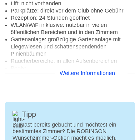
Lift: nicht vorhanden
Parkplätze: direkt vor dem Club ohne Gebühr
Rezeption: 24 Stunden geöffnet
WLAN/WiFi inklusive: nutzbar in vielen
öffentlichen Bereichen und in den Zimmern
Gartenanlage: großzügige Gartenanlage mit
Liegewiesen und schattenspendenden
Pinienbäumen
Raucherbereiche: in allen Außenbereichen
Pools:
Weitere Informationen
Hauptpool
Kinderpoolparadies mit Wasserrutsche und
separatem Babypool inkl. Babyrutsche (Fläche
160 m², Tiefe 30-90 cm, beheizbar)
Ruhepool im WellFit-Spa (ab 16 Jahren)
Schwimmschulpool (Fläche 11,9 x 6,2 m, Tiefe
Tipp
85 cm)
Du hast bereits gebucht und möchtest ein
Poollandschaft mit 3 Pools:
bestimmtes Zimmer? Die ROBINSON
Rutschenpool mit 55 m langer
Wunschzimmer-Option macht es möglich.