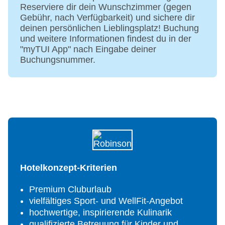
Wasserrutsche (Fläche 55,5 m², Tiefe 100
Reserviere dir dein Wunschzimmer (gegen
cm, beheizbar)
Gebühr, nach Verfügbarkeit) und sichere dir
Aktionspool (Fläche 113 m², Tiefe 90 cm,
deinen persönlichen Lieblingsplatz! Buchung
beheizbar)
und weitere Informationen findest du in der
Whirlpool (Fläche 229 m², Tiefe 140 cm,
"myTUI App" nach Eingabe deiner
beheizbar)
Buchungsnummer.
Badetücher ohne Gebühr
Liegen und Sonnenschirme: am Pool und am
Strand ohne Gebühr
Restaurants: 3
Bars: 4
Shop, Bazarstrasse, Minimarkt und Friseur
(Fremdunternehmen)
Gästewäscherei: Nutzung von Waschmaschine,
Waschpulver, Trockner, Bügelbrett und
Hotelkonzept-Kriterien
Bügeleisen ohne Gebühr
Wäscheservice: gegen Gebühr
Premium Cluburlaub
Ärztliche Versorgung: Erste Hilfe und 24-Stunden-
vielfältiges Sport- und WellFit-Angebot
Notruf-Service sowie tägliche Arztsprechstunden
hochwertige, inspirierende Kulinarik
im Club (deutschsprachig) von 11.00-12.00 Uhr
qualifizierte Betreuung für Kinder und