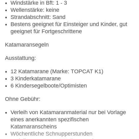
Windstärke in Bft: 1 - 3
Hochstühle im Restaurant: vorhanden
Wellenstärke: keine
Waschmaschinen: vorhanden, ohne Gebühr
Strandabschnitt: Sand
Wäscheservice: gegen Gebühr
Bestens geeignet für Einsteiger und Kinder, gut
geeignet für Fortgeschrittene
ROBY BABY CLUB (1 - 23 Monate)
Katamaransegeln
Stundenweise Betreuung an 6 Tagen die Woche
(gegen Gebühr)
Ausstattung:
Betreuungszeiten: 09.30 - 12.30 Uhr, 15.30 -
18.30 Uhr und auf Anfrage 19.30 - 21.00 Uhr
12 Katamarane (Marke: TOPCAT K1)
Reservierung unter
3 Kinderkatamarane
familie.pamfilya@robinson.com
6 Kindersegelboote/Optimisten
Es werden verschiedene zeitlich gestaffelte
Ohne Gebühr:
Betreuungspakete angeboten:
Verleih von Katamaranmaterial nur bei Vorlage
Tagesangebote:
eines anerkannten spezifischen
Katamaranscheins
Vormittagspaket 35 €
Wöchentliche Schnupperstunden
Nachmittagspaket 35 €