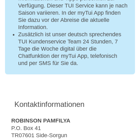
Verfügung. Dieser TUI Service kann je nach
Slacklining
* Die mit einem * gekennzeichneten Leistungen können
Saison variieren. In der myTui App finden
Tischtennis
vor Ort bei einem Fremdunternehmen gebucht werden. Es
Sie dazu vor der Abreise die aktuelle
Crossgolf
handelt sich hierbei nicht um Leistungen von ROBINSON
Information.
Boccia
oder deinem Reiseveranstalter.
Zusätzlich ist unser deutsch sprechendes
Speedminton
TUI Kundenservice Team 24 Stunden, 7
Baseballcamp
Tage die Woche digital über die
Sportliche Wettbewerbe und Spiele: z. B.
Chatfunktion der myTui App, telefonisch
Rutschencontest und Menschenkicker
und per SMS für Sie da.
ROBS sports
Sportstainment-Programme speziell für
Jugendliche von 13 - 15 Jahre
Kontaktinformationen
Tennis
Ausstattung:
ROBINSON PAMFILYA
P.O. Box 41
9 Tennisplätze (Quarzsand), 3 davon mit Flutlicht
TR07601 Side-Sorgun
Tennisbar (zeitweise geöffnet)