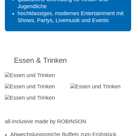
und von 17.00-19.00 Uhr
Jugendliche
Haustiere nicht erlaubt
hochklassiges, modernes Entertainment mit
ROBINSON seit: 1987
Shows, Partys, Livemusik und Events
Kreditkarten: TUI Card/VISA, Master Card,
American Express, Diners Club, EC
Karte/MAESTRO
Sprachen im Club: Deutsch
Landeskategorie: 4 Sterne
Essen & Trinken
all-inclusive made by ROBINSON
Abwechslungsreiche Buffets zum Frühstück,