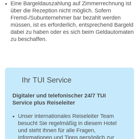
Bedürfnisse des Körpers ausgerichtet sind (u.a.
Eine Bargeldauszahlung auf Zimmerrechnung ist
Geöffnet: mittags um 12.00 (bei schlechtem
Walkingkurse, Functional Training, Pilates,
über die Rezeption nicht möglich. Sofern
Wetter, bei gutem Wetter findet das Mittagessen
Meditation und Yoga).
Fremd-/Subunternehmer bar bezahlt werden
im Beachrestaurant statt) und abends um 18.00
müssen, ist es erforderlich, entsprechend Bargeld
Uhr
Gegen Gebühr:
dabei zu haben oder es sich beim Geldautomaten
zu beschaffen.
Sportangebote
PersonalTraining:
Maßgeschneidertes Fitnessprogramm,
Kinder und Jugendliche können in allen
individuell vom PersonalTrainer für dich
Altersgruppen (je nach Sportart) ihren
konzipiert (gegen Gebühr, buchbar vor Ort)
Lieblingssport erleben oder neue Sportarten
entdecken und mit ausgebildeten Profis trainieren.
Sportstainment
Ihr TUI Service
Detaillierte Informationen findest Du unter der
jeweiligen Aktivität.
Soft- & Trendsport (ab 16 Jahren)
Digitaler und telefonischer 24/7 TUI
Service plus Reiseleiter
¹ Bei geringer Anzahl an Kindern und Jugendlichen im
Beach-Volleyball
Club können Gruppen zusammengelegt werden.
Fußball in der Soccerarena (Kunstrasenplatz mit
Unser internationales Reiseleiter Team
Flutlicht)
besucht Sie regelmäßig in diesem Hotel
² Aufgrund spezifischer Landesvorschriften können
Fußballtennis
und steht Ihnen für alle Fragen,
alkoholische Getränke erst ab 18 Jahren ausgeschenkt
Basketball
Informationen und Tipps persönlich zur
werden.
Wasserball