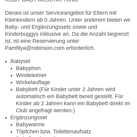
Hinweis
Dieses ist unser Serviceangebot für Eltern mit
Kleinkindern ab 0 Jahren. Unter anderem bieten wir
Öffnungszeiten unter Vorbehalt von Änderungen
Baby- und Ergänzungssets sowie und
alle Innenbereiche sind rauchfrei, es stehen
Kinderbuggys inklusive an. Da die Anzahl begrenzt
Raucherbereiche zur Verfügung
ist, ist eine Reservierung unter
angemessene Kleidung erwünscht
Pamfilya@robinson.com erforderlich.
Alkoholausschank: aufgrund spezifischer
Landesvorschriften können alkoholische
Babyset
Getränke erst ab 18 Jahren ausgeschenkt
Babyphon
werden
Windeleimer
Wickelauflage
Spezielle Angebote
Babybett (Für Kinder unter 2 Jahren wird
automatisch ein Babybett bereit gestellt. Für
BalAyur (Bal = Balance, Ayur = Leben): Am
Kinder ab 2 Jahren kann ein Babybett direkt im
Ayurveda orientierte Gerichte zum Frühstück,
Club angefragt werden.)
Mittag- und Abendessen
Ergänzungsset
WINE & DINE: Möglichkeit der Tischreservierung
Babywanne
zum Abendessen im Hauptrestaurant in
Töpfchen bzw. Toilettenaufsatz
Verbindung mit einer Flasche Wein (gegen