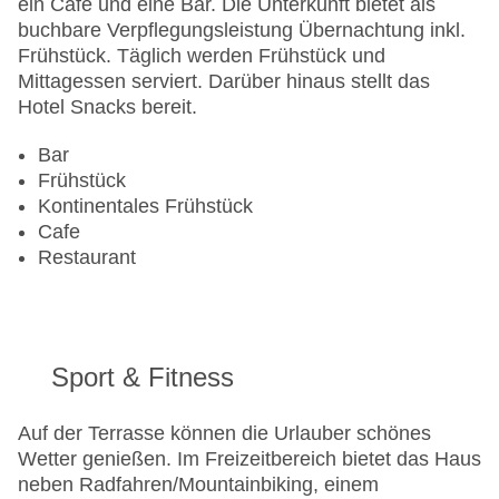
ein Café und eine Bar. Die Unterkunft bietet als
Gesamtanzahl der Stockwerke: 5
buchbare Verpflegungsleistung Übernachtung inkl.
Gesamtanzahl der Zimmer: 50
Frühstück. Täglich werden Frühstück und
Zahlungsarten: EC Maestro, Mastercard, Visa
Mittagessen serviert. Darüber hinaus stellt das
Landeskategorie: 4 Sterne
Hotel Snacks bereit.
Bar
Frühstück
Kontinentales Frühstück
Cafe
Restaurant
Sport & Fitness
Auf der Terrasse können die Urlauber schönes
Wetter genießen. Im Freizeitbereich bietet das Haus
neben Radfahren/Mountainbiking, einem