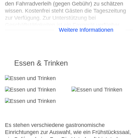
den Fahrradverleih (gegen Gebühr) zu schätzen
wissen. Kostenfrei steht Gästen die Tageszeitung
zur Verfügung. Zur Unterstützung bei
Geschäftstätigkeiten ist ein Faxgerät verfügbar.
Weitere Informationen
24h Rezeption
Parkplatz: gegen Gebühr
Check-in von: 15:00:00
Check-out bis: 11:00:00
Essen & Trinken
Konferenzraum
Garage: gegen Gebühr
Garten: ohne Gebühr
Hoteleröffnung: 2008
Hotelsafe
WLAN/WiFi im Hotel
Letzte umfassende Renovierung: 2010
Lift
Anzahl der Konferenzräume: 1
Es stehen verschiedene gastronomische
Anzahl der Aufzüge: 1
Einrichtungen zur Auswahl, wie ein Frühstückssaal,
Zimmerservice