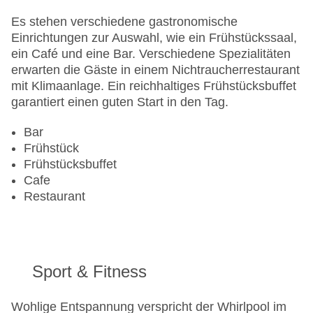
Anzahl der Aufzüge: 1
Haustiere
Es stehen verschiedene gastronomische
Haustiere auf Anfrage: gegen Gebühr
Einrichtungen zur Auswahl, wie ein Frühstückssaal,
Zimmerservice
ein Café und eine Bar. Verschiedene Spezialitäten
Gesamtanzahl der Stockwerke: 5
erwarten die Gäste in einem Nichtraucherrestaurant
Gesamtanzahl der Zimmer: 47
mit Klimaanlage. Ein reichhaltiges Frühstücksbuffet
Zahlungsarten: American Express, Diners Club,
garantiert einen guten Start in den Tag.
EC Maestro, Mastercard, Visa
Landeskategorie: 4 Sterne
Bar
Frühstück
Frühstücksbuffet
Cafe
Restaurant
Sport & Fitness
Wohlige Entspannung verspricht der Whirlpool im