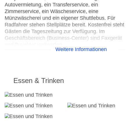
Autovermietung, ein Transferservice, ein
Zimmerservice, ein Wäscheservice, eine
Münzwäscherei und ein eigener Shuttlebus. Für
Radfahrer stehen Stellplätze bereit. Kostenfrei steht
Gästen die Tageszeitung zur Verfügung. Im
Geschäftsbereich (Business-Center) sind Faxgerät
und Projektor vorhanden.
Weitere Informationen
24h Rezeption
Parkplatz
Check-in von: 16:00:00
Check-out bis: 12:00:00
Essen & Trinken
Konferenzraum
Garage
Hoteleröffnung: 1986
Hotelsafe
WLAN/WiFi im Hotel
Letzte umfassende Renovierung: 2007
Lift