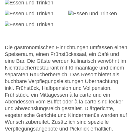
24h Rezeption
Parkplatz
Check-in von: 15:00:01
Check-out bis: 13:00:01
Konferenzraum
Garage
Die gastronomischen Einrichtungen umfassen einen
Garten
Speiseraum, einen Frühstückssaal, ein Café und
Hotelsafe
eine Bar. Die Gäste werden kulinarisch verwöhnt im
WLAN/WiFi im Hotel
Nichtraucherrestaurant mit Klimaanlage und einem
Lift
separaten Raucherbereich. Das Resort bietet als
Anzahl der Konferenzräume: 1
buchbare Verpflegungsleistungen Übernachtung
Anzahl der Aufzüge: 1
inkl. Frühstück, Halbpension und Vollpension.
Zimmerservice
Frühstück, ein Mittagessen à la carte und ein
Sonnenterrasse
Abendessen vom Buffet oder à la carte sind lecker
Gesamtanzahl der Stockwerke: 4
und abwechslungsreich gestaltet. Diätgerichte,
Gesamtanzahl der Zimmer: 75
vegetarische Gerichte und Kindermenüs werden auf
Pools:Kinderbecken, Indoor Pool, Outdoor Pool,
Wunsch zubereitet. Zusätzlich sind spezielle
Sonnenschirme am Pool, Liegen am Pool
Verpflegungsangebote und Picknick erhältlich.