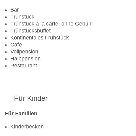
Zahlungsarten: American Express, Diners Club,
Mastercard, Visa
Bar
Landeskategorie: 5 Sterne
Frühstück
Frühstück à la carte: ohne Gebühr
Frühstücksbuffet
Kontinentales Frühstück
Cafe
Vollpension
Halbpension
Restaurant
Für Kinder
Für Familien
Kinderbecken