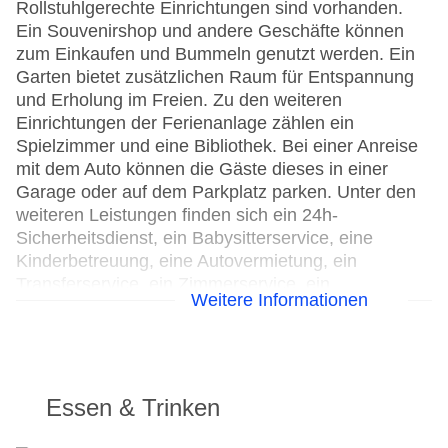
Rollstuhlgerechte Einrichtungen sind vorhanden.
Ein Souvenirshop und andere Geschäfte können
zum Einkaufen und Bummeln genutzt werden. Ein
Garten bietet zusätzlichen Raum für Entspannung
und Erholung im Freien. Zu den weiteren
Einrichtungen der Ferienanlage zählen ein
Spielzimmer und eine Bibliothek. Bei einer Anreise
mit dem Auto können die Gäste dieses in einer
Garage oder auf dem Parkplatz parken. Unter den
weiteren Leistungen finden sich ein 24h-
Sicherheitsdienst, ein Babysitterservice, eine
Kinderbetreuung, eine Autovermietung, ein
Transferservice, ein Zimmerservice, ein
Weitere Informationen
Weckdienst, ein Wäscheservice, ein Friseur, eine
Münzwäscherei und ein eigener Shuttlebus. Für die
Gäste stehen Fahrradstellplätze bereit, außerdem
gibt es einen Fahrradverleih. Kostenfrei steht
Gästen die Tageszeitung zur Verfügung. Bei
Essen & Trinken
Geschäftlichem hilft das Business-Center gerne
weiter und bietet ein Faxgerät an.