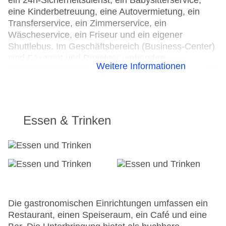
ein 24h-Sicherheitsdienst, ein Babysitterservice,
eine Kinderbetreuung, eine Autovermietung, ein
Transferservice, ein Zimmerservice, ein
Wäscheservice, ein Friseur und ein eigener
Shuttlebus. Im Geschäftsbereich (Business-Center)
sind Faxgerät und Projektor vorhanden.
Weitere Informationen
Parkplatz
Check-in von: 14:00:00
Check-out bis: 12:00:00
Konferenzraum
Essen & Trinken
Garage
Hotelsafe
WLAN/WiFi im Hotel
Lift
Minimarkt
Anzahl der Aufzüge: 1
Haustiere: gegen Gebühr
Die gastronomischen Einrichtungen umfassen ein
Zimmerservice
Restaurant, einen Speiseraum, ein Café und eine
Sonnenterrasse