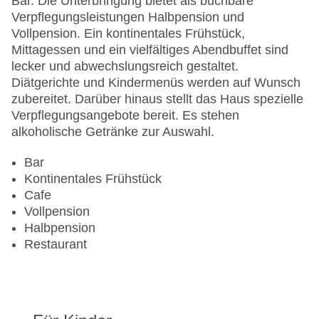
Bar. Die Unterbringung bietet als buchbare
Gesamtanzahl der Zimmer: 92
Verpflegungsleistungen Halbpension und
Pools:Kinderbecken, Beheizter Außenpool, Indoor
Vollpension. Ein kontinentales Frühstück,
Pool, Outdoor Pool, Sonnenschirme am Pool,
Mittagessen und ein vielfältiges Abendbuffet sind
Liegen am Pool
lecker und abwechslungsreich gestaltet.
Landeskategorie: 4 Sterne
Diätgerichte und Kindermenüs werden auf Wunsch
zubereitet. Darüber hinaus stellt das Haus spezielle
Verpflegungsangebote bereit. Es stehen
alkoholische Getränke zur Auswahl.
Bar
Kontinentales Frühstück
Cafe
Vollpension
Halbpension
Restaurant