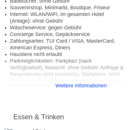
Badetücher: ohne Gebühr
Souvenirshop, Minimarkt, Boutique, Friseur
Internet: WLAN/WiFi, im gesamten Hotel
(Anlage): ohne Gebühr
Wäscheservice: gegen Gebühr
Concierge Service, Gepäckservice
Zahlungsarten: TUI Card / VISA, MasterCard,
American Express, Diners
Haustiere nicht erlaubt
Parkmöglichkeiten: Parkplatz (nach
Verfügbarkeit), bewacht: ohne Gebühr, Anfrage &
Reservierung nicht notwendig, Stellplätze, nicht
überdacht: ohne Gebühr, Anfrage & Reservierung
Weitere Informationen
nicht notwendig
Businesscenter: täglich, ohne Gebühr
Tagungseinrichtungen: Konferenzräume: 22,
klimatisierte Tagungsräume, Tageslicht,
Tagungsequipment: gegen Gebühr, Coffee
Essen & Trinken
Breaks: gegen Gebühr
Gebäudeanzahl: 1, Etagen: 16, Zimmer: 525