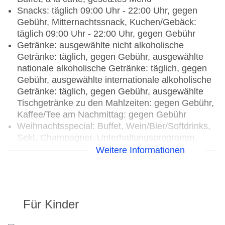
Snacks: täglich 09:00 Uhr - 22:00 Uhr, gegen
Gebühr, Mitternachtssnack, Kuchen/Gebäck:
täglich 09:00 Uhr - 22:00 Uhr, gegen Gebühr
Getränke: ausgewählte nicht alkoholische
Getränke: täglich, gegen Gebühr, ausgewählte
nationale alkoholische Getränke: täglich, gegen
Gebühr, ausgewählte internationale alkoholische
Getränke: täglich, gegen Gebühr, ausgewählte
Tischgetränke zu den Mahlzeiten: gegen Gebühr,
Kaffee/Tee am Nachmittag: gegen Gebühr
Weihnachtsspecial: Buffet, Wein/Bier/Softdrinks,
Sekt, Champagner, Unterhaltungsprogramm,
Silvesterspecial: Buffet, Wein/Bier/Softdrinks,
Weitere Informationen
Sekt, Champagner, Unterhaltungsprogramm,
(Live-) Musik und Tanz
Restaurants: 5
Für Kinder
Restaurant „Eurasian Grill“: Küche: australisch,
griechisch, international, mediterran, thailändisch,