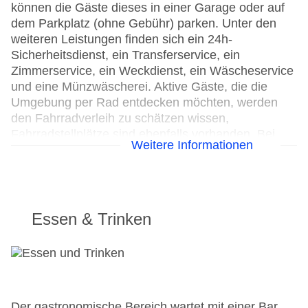
können die Gäste dieses in einer Garage oder auf
dem Parkplatz (ohne Gebühr) parken. Unter den
weiteren Leistungen finden sich ein 24h-
Sicherheitsdienst, ein Transferservice, ein
Zimmerservice, ein Weckdienst, ein Wäscheservice
und eine Münzwäscherei. Aktive Gäste, die die
Umgebung per Rad entdecken möchten, werden
den Fahrradverleih zu schätzen wissen,
Fahrradstellplätze sind ebenfalls vorhanden. Bei
Weitere Informationen
Geschäftlichem hilft das Business-Center gerne
weiter und bietet ein Faxgerät an.
24h Rezeption
Parkplatz
Essen & Trinken
Check-in von: 15:00:00
Check-out bis: 11:00:00
Konferenzraum
Garage
Hotelsafe
WLAN/WiFi im Hotel
Der gastronomische Bereich wartet mit einer Bar