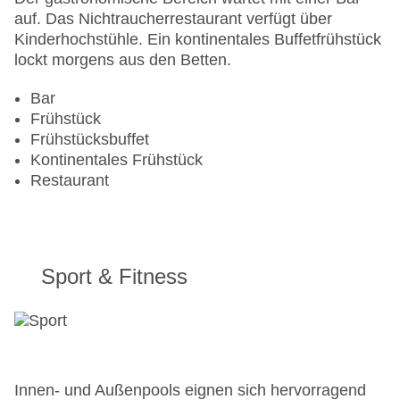
Letzte umfassende Renovierung: 2001
auf. Das Nichtraucherrestaurant verfügt über
Lift
Kinderhochstühle. Ein kontinentales Buffetfrühstück
Anzahl der Konferenzräume: 1
lockt morgens aus den Betten.
Anzahl der Aufzüge: 1
Bar
Haustiere: gegen Gebühr
Frühstück
Zimmerservice
Frühstücksbuffet
Gesamtanzahl der Stockwerke: 2
Kontinentales Frühstück
Gesamtanzahl der Zimmer: 120
Restaurant
Pools:Indoor Pool, Outdoor Pool, Sonnenschirme
am Pool
Zahlungsarten: American Express, Mastercard,
Visa
Landeskategorie: 3 Sterne
Sport & Fitness
Innen- und Außenpools eignen sich hervorragend