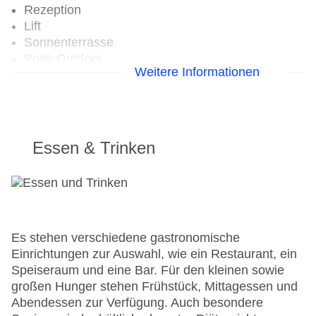
Rezeption
Lift
Sonnenterrasse
Pool: Outdoor
Weitere Informationen
Pool: Indoor
Whirlpool: im Wellnessbereich
Internet: WLAN/WiFi, im öffentlichen Bereich:
ohne Gebühr
Zahlungsarten: TUI Card / VISA, MasterCard,
Essen & Trinken
American Express
Parkmöglichkeiten: Parkplatz (nach
Verfügbarkeit), unbewacht: gegen Gebühr,
Garage: gegen Gebühr
Tagungseinrichtungen: Konferenzräume: 1
Zimmer: 65
Es stehen verschiedene gastronomische
Landeskategorie: 5 Sterne
Einrichtungen zur Auswahl, wie ein Restaurant, ein
Speiseraum und eine Bar. Für den kleinen sowie
großen Hunger stehen Frühstück, Mittagessen und
Abendessen zur Verfügung. Auch besondere