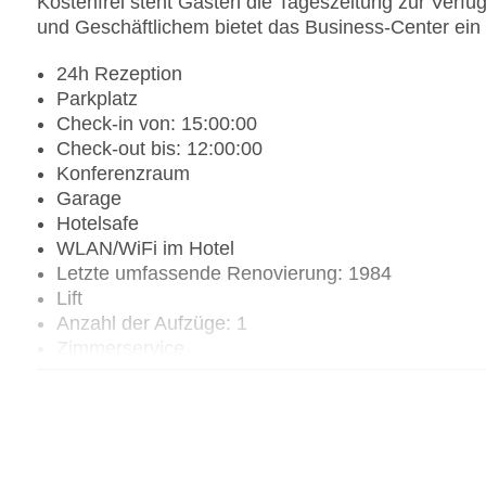
Kostenfrei steht Gästen die Tageszeitung zur Verf
und Geschäftlichem bietet das Business-Center ein
24h Rezeption
Parkplatz
Check-in von: 15:00:00
Check-out bis: 12:00:00
Konferenzraum
Garage
Hotelsafe
WLAN/WiFi im Hotel
Letzte umfassende Renovierung: 1984
Lift
Anzahl der Aufzüge: 1
Zimmerservice
Sonnenterrasse
Gesamtanzahl der Stockwerke: 4
Gesamtanzahl der Zimmer: 84
Zahlungsarten: American Express, Diners Club, M
Landeskategorie: 5 Sterne