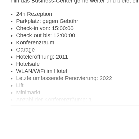
hilft das Business-Center gerne weiter und bietet ei
24h Rezeption
Parkplatz: gegen Gebühr
Check-in von: 15:00:00
Check-out bis: 12:00:00
Konferenzraum
Garage
Hoteleröffnung: 2011
Hotelsafe
WLAN/WiFi im Hotel
Letzte umfassende Renovierung: 2022
Lift
Minimarkt
Anzahl der Konferenzräume: 1
Anzahl der Aufzüge: 1
Haustiere
Gesamtanzahl der Stockwerke: 5
Gesamtanzahl der Zimmer: 180
Zahlungsarten: American Express, Diners Club, 