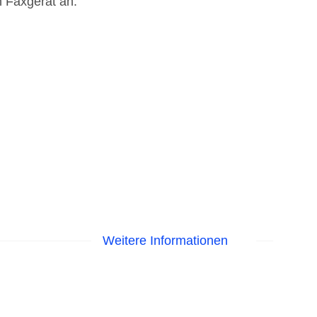
n Faxgerät an.
Weitere Informationen
EC Maestro, Mastercard, Visa