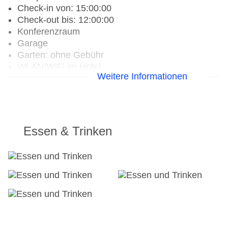
Check-in von: 15:00:00
Check-out bis: 12:00:00
Konferenzraum
Garage
Garten: ohne Gebühr
WLAN/WiFi im Hotel
Weitere Informationen
Letzte umfassende Renovierung: 2011
Lift
Anzahl der Konferenzräume: 1
Anzahl der Aufzüge: 1
Gesamtanzahl der Stockwerke: 2
Essen & Trinken
Gesamtanzahl der Zimmer: 98
Pools:Outdoor Pool: ohne Gebühr
Landeskategorie: 3 Sterne