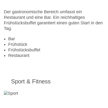
Zimmerservice
Gesamtanzahl der Stockwerke: 7
Der gastronomische Bereich umfasst ein
Gesamtanzahl der Zimmer: 109
Restaurant und eine Bar. Ein reichhaltiges
Landeskategorie: 4 Sterne
Frühstücksbuffet garantiert einen guten Start in den
Tag.
Bar
Frühstück
Frühstücksbuffet
Restaurant
Sport & Fitness