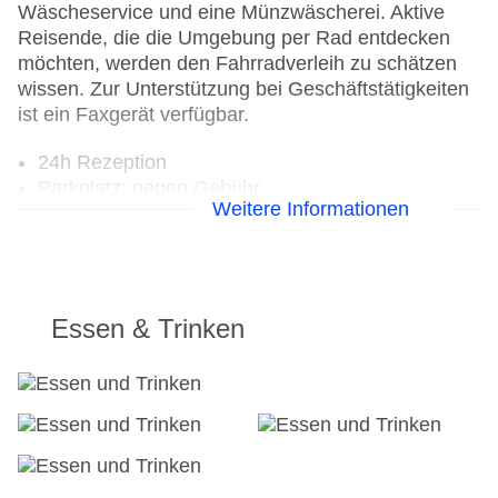
Wäscheservice und eine Münzwäscherei. Aktive
Reisende, die die Umgebung per Rad entdecken
möchten, werden den Fahrradverleih zu schätzen
wissen. Zur Unterstützung bei Geschäftstätigkeiten
ist ein Faxgerät verfügbar.
24h Rezeption
Parkplatz: gegen Gebühr
Weitere Informationen
Check-in von: 15:00:00
Check-out bis: 12:00:00
Konferenzraum
Garage
Hoteleröffnung: 1942
Essen & Trinken
Hotelsafe
WLAN/WiFi im Hotel
Letzte umfassende Renovierung: 2015
Lift
Anzahl der Konferenzräume: 1
Anzahl der Aufzüge: 1
Haustiere: gegen Gebühr