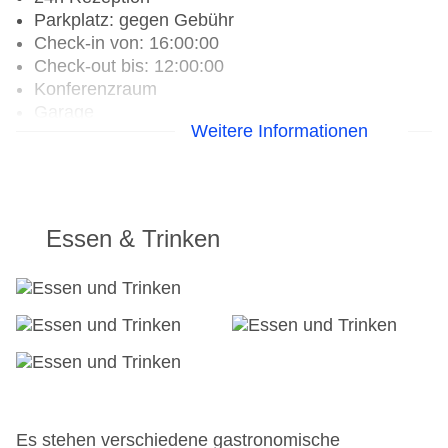
Parkplatz: gegen Gebühr
Check-in von: 16:00:00
Check-out bis: 12:00:00
Konferenzraum
Garage
Weitere Informationen
Hoteleröffnung: 1989
Hotelsafe
WLAN/WiFi im Hotel
Letzte umfassende Renovierung: 2019
Lift
Essen & Trinken
Anzahl der Konferenzräume: 1
Anzahl der Aufzüge: 1
Haustiere: gegen Gebühr
Zimmerservice
Gesamtanzahl der Stockwerke: 16
Gesamtanzahl der Zimmer: 527
Landeskategorie: 4 Sterne
Es stehen verschiedene gastronomische