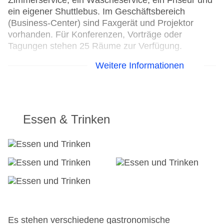
Zimmerservice, ein Wäscheservice, ein Friseur und
ein eigener Shuttlebus. Im Geschäftsbereich
(Business-Center) sind Faxgerät und Projektor
vorhanden. Für Konferenzen, Vorträge oder
Tagungen stehen 25 Räume zur Verfügung.
Weitere Informationen
24h Rezeption
Parkplatz
Check-in von: 15:00:00
Check-out bis: 12:00:00
Konferenzraum
Essen & Trinken
Garage
Hoteleröffnung: 1993
Hotelsafe
WLAN/WiFi im Hotel
Letzte umfassende Renovierung: 2019
Lift
Anzahl der Konferenzräume: 25
Anzahl der Aufzüge: 2
Zimmerservice: gegen Gebühr
Es stehen verschiedene gastronomische