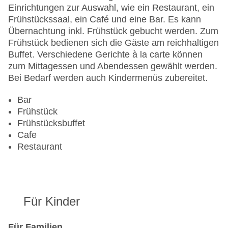
Gesamtanzahl der Stockwerke: 10
Einrichtungen zur Auswahl, wie ein Restaurant, ein
Gesamtanzahl der Zimmer: 228
Frühstückssaal, ein Café und eine Bar. Es kann
Zahlungsarten: American Express, Diners Club,
Übernachtung inkl. Frühstück gebucht werden. Zum
Mastercard, Visa
Frühstück bedienen sich die Gäste am reichhaltigen
Landeskategorie: 4 Sterne
Buffet. Verschiedene Gerichte à la carte können
zum Mittagessen und Abendessen gewählt werden.
Bei Bedarf werden auch Kindermenüs zubereitet.
Bar
Frühstück
Frühstücksbuffet
Cafe
Restaurant
Für Kinder
Für Familien