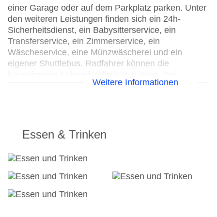
einer Garage oder auf dem Parkplatz parken. Unter
den weiteren Leistungen finden sich ein 24h-
Sicherheitsdienst, ein Babysitterservice, ein
Transferservice, ein Zimmerservice, ein
Wäscheservice, eine Münzwäscherei und ein
eigener Shuttlebus. Radfahrer können die
hauseigenen Fahrradstellplätze nutzen. Zur
Weitere Informationen
Unterstützung bei Geschäftstätigkeiten ist ein
Faxgerät verfügbar.
Parkplatz
Check-in von: 15:00:00
Essen & Trinken
Check-out bis: 11:00:00
Konferenzraum
Garage
Hoteleröffnung: 2005
Hotelsafe
WLAN/WiFi im Hotel
Lift