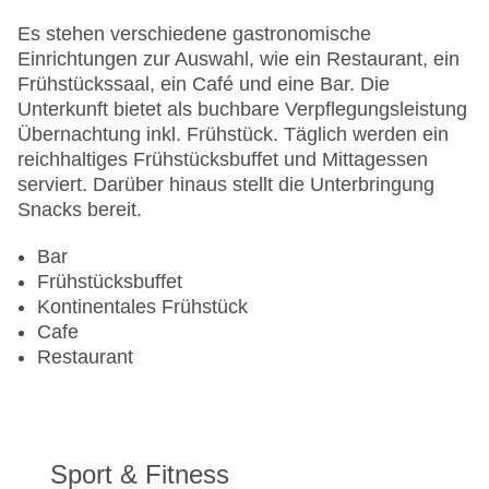
Anzahl der Aufzüge: 1
Haustiere: gegen Gebühr
Es stehen verschiedene gastronomische
Haustiere auf Anfrage: gegen Gebühr
Einrichtungen zur Auswahl, wie ein Restaurant, ein
Zimmerservice
Frühstückssaal, ein Café und eine Bar. Die
Sonnenterrasse
Unterkunft bietet als buchbare Verpflegungsleistung
Gesamtanzahl der Stockwerke: 4
Übernachtung inkl. Frühstück. Täglich werden ein
Gesamtanzahl der Zimmer: 71
reichhaltiges Frühstücksbuffet und Mittagessen
Zahlungsarten: American Express, Diners Club,
serviert. Darüber hinaus stellt die Unterbringung
Mastercard, Visa
Snacks bereit.
Landeskategorie: 4 Sterne
Bar
Frühstücksbuffet
Kontinentales Frühstück
Cafe
Restaurant
Sport & Fitness